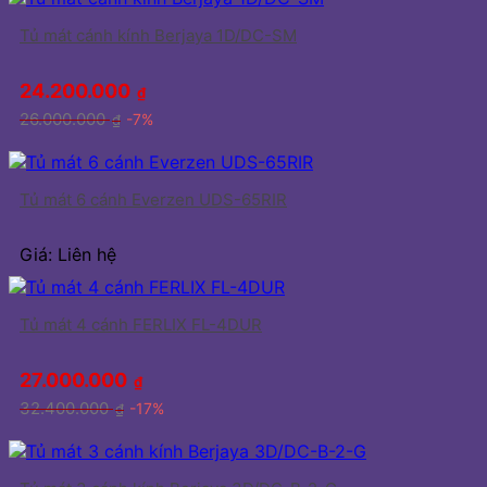
Tủ mát cánh kính Berjaya 1D/DC-SM
24.200.000
₫
26.000.000
-7%
₫
Tủ mát 6 cánh Everzen UDS-65RIR
Giá: Liên hệ
Tủ mát 4 cánh FERLIX FL-4DUR
27.000.000
₫
32.400.000
-17%
₫