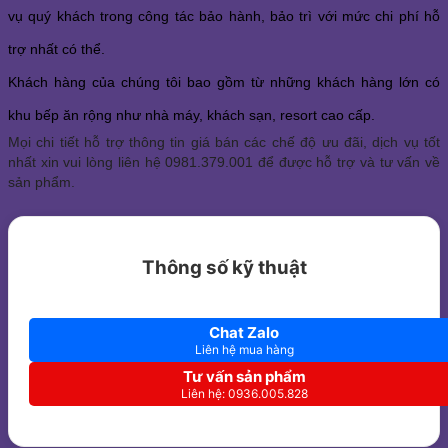
vụ quý khách trong công tác bảo hành, bảo trì với mức chi phí hỗ
trợ nhất có thể.
Khách hàng của chúng tôi bao gồm từ những khách hàng lớn có
khu bếp ăn rộng như nhà máy, khách sạn, resort cao cấp.
Mọi chi tiết hỗ trợ thông tin giá bán các chế độ ưu đãi, dịch vụ tốt
nhất xin vui lòng liên hệ 0981.379.001 để được hỗ trợ và tư vấn về
sản phẩm.
Thông số kỹ thuật
Chat Zalo
Liên hệ mua hàng
Tư vấn sản phẩm
Liên hệ: 0936.005.828