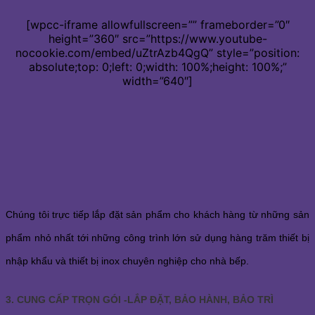
[wpcc-iframe allowfullscreen=”” frameborder=”0″
height=”360″ src=”https://www.youtube-
nocookie.com/embed/uZtrAzb4QgQ” style=”position:
absolute;top: 0;left: 0;width: 100%;height: 100%;”
width=”640″]
Chúng tôi trực tiếp lắp đặt sản phẩm cho khách hàng từ những sản
phẩm nhỏ nhất tới những công trình lớn sử dụng hàng trăm thiết bị
nhập khẩu và thiết bị inox chuyên nghiệp cho nhà bếp.
3. CUNG CẤP TRỌN GÓI -LẮP ĐẶT, BẢO HÀNH, BẢO TRÌ