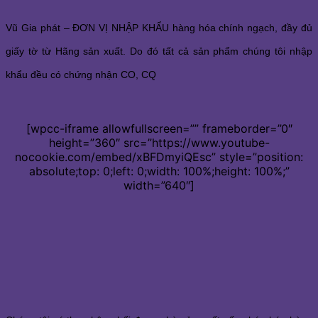
Vũ Gia phát – ĐƠN VỊ NHẬP KHẨU hàng hóa chính ngạch, đầy đủ
giấy tờ từ Hãng sản xuất. Do đó tất cả sản phẩm chúng tôi nhập
khẩu đều có chứng nhận CO, CQ
[wpcc-iframe allowfullscreen=”” frameborder=”0″
height=”360″ src=”https://www.youtube-
nocookie.com/embed/xBFDmyiQEsc” style=”position:
absolute;top: 0;left: 0;width: 100%;height: 100%;”
width=”640″]