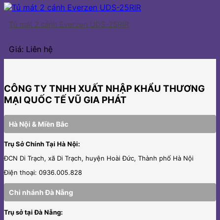
Tủ mát 2 cánh Everzen UDS-25RIR
Giá: Liên hệ
CÔNG TY TNHH XUẤT NHẬP KHẨU THƯƠNG
MẠI QUỐC TẾ VŨ GIA PHÁT
Hà Nội & Miền Bắc
Trụ Sở Chính Tại Hà Nội:
ĐCN Di Trạch, xã Di Trạch, huyện Hoài Đức, Thành phố Hà Nội
Điện thoại: 0936.005.828
Chi nhánh Đà Nẵng
Trụ sở tại Đà Nẵng: