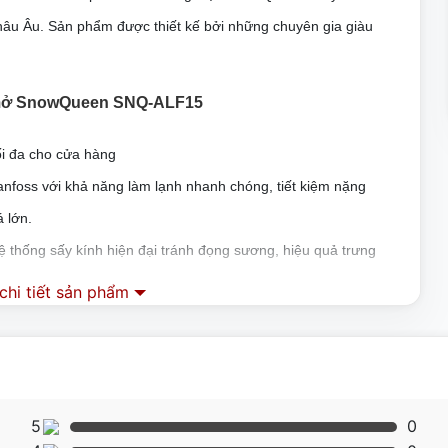
âu Âu. Sản phẩm được thiết kế bởi những chuyên gia giàu
ng mở SnowQueen SNQ-ALF15
ối đa cho cửa hàng
foss với khả năng làm lạnh nhanh chóng, tiết kiệm nặng
á lớn.
hệ thống sấy kính hiện đại tránh đọng sương, hiệu quả trưng
hi tiết sản phẩm
bày, giúp các loại bánh, đồ uống thêm nổi bật
ường nhiệt độ tốt nhất giúp bánh có thể được bảo quản lâu dài
ị được hoạt độn với hiệu suất tối ưu nhất
5
0