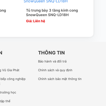
cong
Tủ trưng bày 3 tầng kính cong
Tủ t
SnowQueen SNQ-LD18H
Sno
Giá: Liên hệ
Giá:
N
THÔNG TIN
Bảo hành và đổi trả
g Vũ Gia Phát
Chính sách và quy định
ế bếp công nghiệp
Chính sách bảo mật thông tin
t
 trường học
tập thể