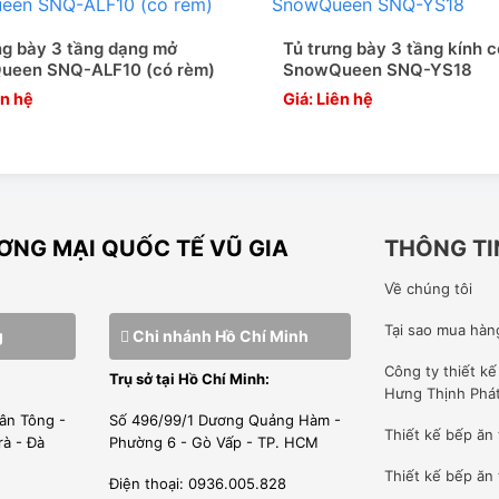
ng bày 3 tầng dạng mở
Tủ trưng bày 3 tầng kính 
ueen SNQ-ALF10 (có rèm)
SnowQueen SNQ-YS18
ên hệ
Giá: Liên hệ
NG MẠI QUỐC TẾ VŨ GIA
THÔNG TI
Về chúng tôi
Tại sao mua hàn
g
Chi nhánh Hồ Chí Minh
Công ty
thiết k
Trụ sở tại Hồ Chí Minh:
Hưng Thịnh Phá
ân Tông -
Số 496/99/1 Dương Quảng Hàm -
Thiết kế bếp ăn
rà - Đà
Phường 6 - Gò Vấp - TP. HCM
Thiết kế bếp ăn 
Điện thoại: 0936.005.828