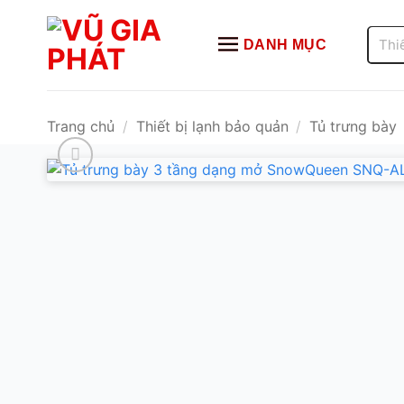
Bỏ
qua
Tìm
DANH MỤC
kiếm:
nội
dung
Trang chủ
/
Thiết bị lạnh bảo quản
/
Tủ trưng bày