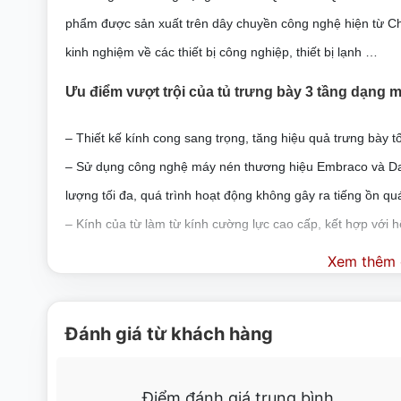
phẩm được sản xuất trên dây chuyền công nghệ hiện từ Ch
kinh nghiệm về các thiết bị công nghiệp, thiết bị lạnh …
Ưu điểm vượt trội của tủ trưng bày 3 tầng dạ
– Thiết kế kính cong sang trọng, tăng hiệu quả trưng bày t
– Sử dụng công nghệ máy nén thương hiệu Embraco và Dan
lượng tối đa, quá trình hoạt động không gây ra tiếng ồn qu
– Kính của từ làm từ kính cường lực cao cấp, kết hợp với 
bày tốt.
Xem thêm c
– Đèn Led chiếu sáng tập trung vào những sản phẩm trưng 
– Nhiệt độ ổn định với dải nhiệt từ 2-8 độ C, tạo ra môi tr
Đánh giá từ khách hàng
và vẫn có được hương vị thơm ngon.
– Ngoài ra, nó còn được thiết kế xa đá tự động giúp thiết b
Điểm đánh giá trung bình