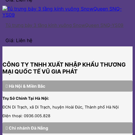
Tủ trưng bày 3 tầng kính vuông SnowQueen SNQ-YS09
Giá: Liên hệ
CÔNG TY TNHH XUẤT NHẬP KHẨU THƯƠNG
MẠI QUỐC TẾ VŨ GIA PHÁT
Hà Nội & Miền Bắc
Trụ Sở Chính Tại Hà Nội:
ĐCN Di Trạch, xã Di Trạch, huyện Hoài Đức, Thành phố Hà Nội
Điện thoại: 0936.005.828
Chi nhánh Đà Nẵng