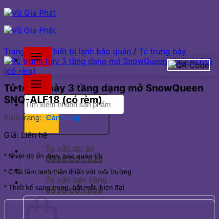
Bỏ
qua
nội
dung
Trang chủ
/
Thiết bị lạnh bảo quản
/
Tủ trưng bày
Tủ trưng bày 3 tầng dạng mở SnowQueen
SNQ-ALF18 (có rèm)
Tìm
kiếm:
Tình trạng:
Còn hàng
Giá: Liên hệ
Tư vấn dự án
* Nhiệt độ ổn định, bảo quản tốt
0936.005.828
* Chất làm lạnh thân thiện với môi trường
Tư vấn bán hàng
* Thiết kế sang trọng, bắt mắt, hiện đại
0936.005.828