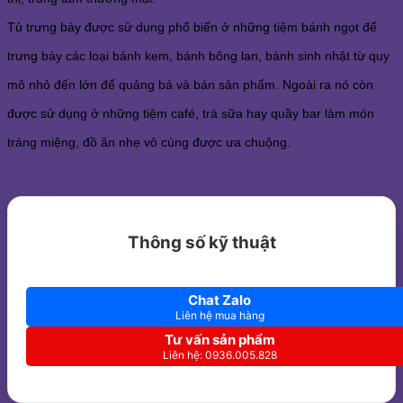
Tủ trưng bày được sử dụng phổ biến ở những tiệm bánh ngọt để
trưng bày các loại bánh kem, bánh bông lan, bánh sinh nhật từ quy
mô nhỏ đến lớn để quảng bá và bán sản phẩm. Ngoài ra nó còn
được sử dụng ở những tiệm café, trà sữa hay quầy bar làm món
tráng miệng, đồ ăn nhẹ vô cùng được ưa chuộng.
Thông số kỹ thuật
Chat Zalo
Liên hệ mua hàng
Tư vấn sản phẩm
Liên hệ: 0936.005.828