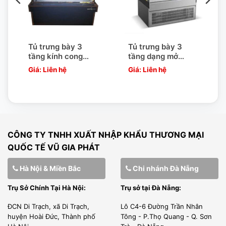
Tủ trưng bày 3
Tủ trưng bày 3
tầng kính cong
tầng dạng mở
SnowQueen SNQ-
SnowQueen SNQ-
Giá: Liên hệ
Giá: Liên hệ
YS15
ALF15
CÔNG TY TNHH XUẤT NHẬP KHẨU THƯƠNG MẠI
QUỐC TẾ VŨ GIA PHÁT
Hà Nội & Miền Bắc
Chi nhánh Đà Nẵng
Trụ Sở Chính Tại Hà Nội:
Trụ sở tại Đà Nẵng:
ĐCN Di Trạch, xã Di Trạch,
Lô C4-6 Đường Trần Nhân
huyện Hoài Đức, Thành phố
Tông - P.Thọ Quang - Q. Sơn