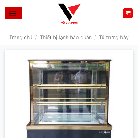
Bỏ
qua
nội
dung
Trang chủ
/
Thiết bị lạnh bảo quản
/
Tủ trưng bày