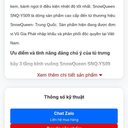
kem, bánh ngọt ở điều kiện nhiệt độ tốt nhất. SnowQueen
SNQ-YS09 là dòng sản phẩm cao cấp đến từ thương hiệu
SnowQueen- Trung Quốc. Sản phẩm hiện đang được đơn
vị Vũ Gia Phát nhập khẩu và phân phối độc quyền tại Việt
Nam.
Ưu điểm và tính năng đáng chú ý của tủ trưng
bày 3 tầng kính vuông SnowQueen SNQ-YS09
Xem thêm chi tiết sản phẩm
– SnowQueen được sử dụng khá phổ biến ở các tiệm bánh
kem, cửa hàng, siêu thị, quá café với mục đích bảo quản
các loại thực phẩm ở dải nhiệt từ 2- 8 độ C
Thông số kỹ thuật
– Với kích thước nhỏ gọn giúp người dùng có thể dễ dàng
Chat Zalo
đặt sản phẩm ở nhiều vị trí khác nhau mà không tốn quá
Liên hệ mua hàng
nhiều diện tích