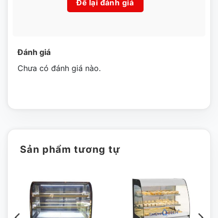
Để lại đánh giá
Tránh ánh nắng trực tiếp chiếu vào tủ làm ảnh hưởng đến
chất lượng tủ cũng như chất lượng của bánh kem bên
trong tủ
Đánh giá
Vị trí đặt tủ nên tránh ra các thiết bị sinh nhiệt như lò
Chưa có đánh giá nào.
nướng, bếp đun nấu, …
Tránh các va đạp mạnh ảnh hưởng đến kính của tủ
Vệ sinh tủ thường xuyên để đảm bảo tính thẩm mỹ cũng
như vệ sinh an toàn thực phẩm
Sản phẩm tương tự