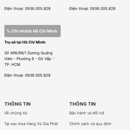
thời gian giao hàng: chúng tôi sẽ kiểm tra kĩ sản phẩm
Điện thoại: 0936.005.828
Điện thoại: 0936.005.828
trước khi xuất trước khi xuất 2 tiếng để sản phẩm không bị
sốc khi giao hàng.
Chi nhánh Hồ Chí Minh
GIÁ THÀNH CẠNH TRANH
Trụ sở tại Hồ Chí Minh:
Bởi vì chúng tôi là nhà nhập khẩu trực tiếp, sản phẩm có
Số 496/99/1 Dương Quảng
xuất xứ CO, CQ rõ ràng, Chúng tôi ưu tiên phân phối sản
Hàm - Phường 6 - Gò Vấp -
phẩm trực tiếp tới tay người tiêu dùng cuối cùng để giảm
TP. HCM
thiểu chi phí và các cầu trung gian. Vì vậy báo giá của
Điện thoại: 0936.005.828
chúng tôi là cạnh tranh nhất.
Chúng tôi sẵn sang cung cấp tới Quý khách hàng báo giá
bán buôn và ưu đãi nhất có thể, đặc biệt là những công
THÔNG TIN
THÔNG TIN
trình lớn.
Về chúng tôi
Bảo hành và đổi trả
Chúng tôi muốn giảm thiểu tối đa nhất những chi phí không
Tại sao mua hàng Vũ Gia Phát
Chính sách và quy định
đánh có để cung cấp tới Quý khách hàng những giá trị thiết