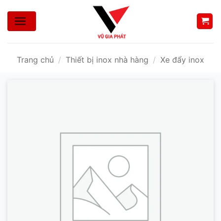
Bỏ
qua
nội
dung
Trang chủ
/
Thiết bị inox nhà hàng
/
Xe đẩy inox