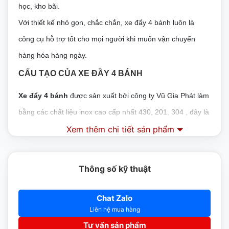
học, kho bãi.
Với thiết kế nhỏ gọn, chắc chắn, xe đẩy 4 bánh luôn là
công cụ hỗ trợ tốt cho mọi người khi muốn vận chuyển
hàng hóa hàng ngày.
CẤU TẠO CỦA XE ĐẦY 4 BÁNH
Xe đẩy 4 bánh
được sản xuất bởi công ty Vũ Gia Phát làm
bằng các chất liệu inox cao cấp nhất 430, 201, 304 , đây là
Xem thêm chi tiết sản phẩm
loại chất liệu đạt tiêu chuẩn 9001 – 2008 hàng đầu tại
Châu Âu.
Có thể làm việc tại mọi điều kiện thời tiết của môi trường :
Thông số kỹ thuật
độ ẩm môi, khí hậu nóng, lạnh, vệ sinh dễ dàng.
Bộ khung của xe được thiết kế từ loại thép cao cấp chống
Chat Zalo
Liên hệ mua hàng
gỉ, đảm bảo được độ chắc chắn và độ bền cao.
Tư vấn sản phẩm
Mẫu mã đa dạng các chủng loại.