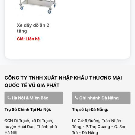
uy tín trên thế giới.
SẢN PHẨM LUÔN SẴN CÓ TRONG KHO
Sản phẩm có sẵn luôn là ưu thế của chúng tôi.
Xe đẩy đồ ăn 2
tầng
Đặc biệt Tổng kho tại miền bắc rộng 1500m2, hàng hóa
Giá: Liên hệ
luôn luôn đảm bảo xuất kho và luân chuyển hàng mới liên
tục. các sản phẩm của chúng tôi luôn có ngày sản xuất rõ
ràng.
GIAO HÀNG ĐÚNG TIẾN ĐỘ
CÔNG TY TNHH XUẤT NHẬP KHẨU THƯƠNG MẠI
Vũ Gia Phát miễn phí vận chuyển nội thành Hà Nội, vận
QUỐC TẾ VŨ GIA PHÁT
chuyển hàng hóa bằng xe tải tùy theo kích cỡ hàng hóa,
Hà Nội & Miền Bắc
Chi nhánh Đà Nẵng
đảm bảo tiêu chí an toàn và nhanh chóng.Chúng tôi giao
Trụ Sở Chính Tại Hà Nội:
Trụ sở tại Đà Nẵng:
hàng khắp mọi miền tổ quốc.
ĐCN Di Trạch, xã Di Trạch,
Lô C4-6 Đường Trần Nhân
Quy trình giao hàng chuyên nghiệp: Chúng tôi làm việc
huyện Hoài Đức, Thành phố
Tông - P.Thọ Quang - Q. Sơn
theo 1 quy trình chuyên nghiệp, sau khi có đơn hàng và
Hà Nội
Trà - Đà Nẵng