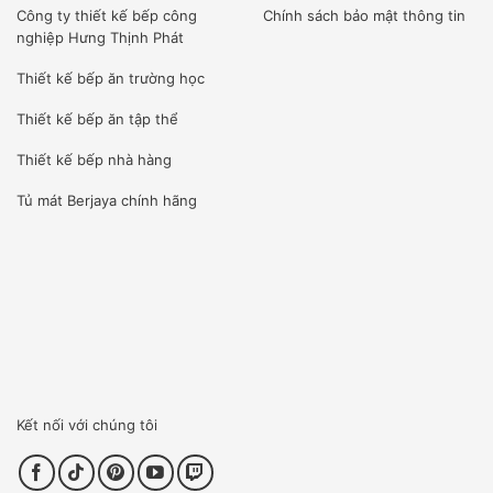
Công ty
thiết kế bếp công
Chính sách bảo mật thông tin
thực, giá trị gốc của sản phẩm. Đây là điều chúng tôi luôn
nghiệp Hưng Thịnh Phát
trăn trở làm thế nào để phục vụ nhiều Khách hàng nhất với
Thiết kế bếp ăn trường học
tiêu chí Sẵn sang phục vụ.
Thiết kế bếp ăn tập thể
DỊCH VỤ CHĂM SÓC SAU BÁN HÀNG- DỊCH VỤ HẬU
Thiết kế bếp nhà hàng
MÃI TỐT NHẤT.
Tủ mát Berjaya
chính hãng
Vũ Gia Phát tập trung và đầu tư nhiều kỹ sư lành nghề
nhất cho dịch vụ hậu mãi, bởi vì khâu này cực kỳ quan
trọng.
Nhân viên sẽ gọi điện tư vấn, với những lỗi nhỏ như khách
hàng không biết sử dụng hay điện chập chờn: chúng tôi sẽ
tư vấn ngay để khách hàng khắc phục tạm thời.
Kết nối với chúng tôi
Sau đó, nhân viên kỹ thuật sẽ nhanh chóng tới công trình
và khắc phục sự cố