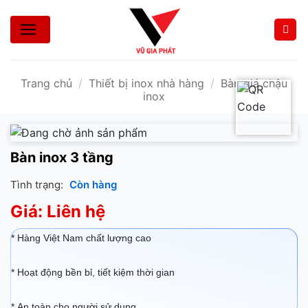
Bỏ
qua
nội
dung
Trang chủ
/
Thiết bị inox nhà hàng
/
Bàn giá chậu
inox
Bàn inox 3 tầng
Tình trạng:
Còn hàng
Giá: Liên hệ
* Hàng Việt Nam chất lượng cao
* Hoạt động bền bỉ, tiết kiệm thời gian
* An toàn cho người sử dụng