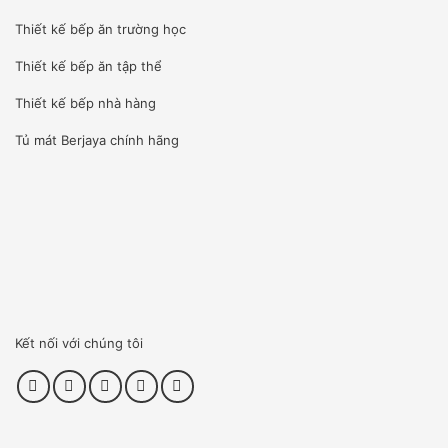
Thiết kế bếp ăn trường học
Vũ Gia Phát tập trung và đầu tư nhiều kỹ sư lành nghề
Thiết kế bếp ăn tập thể
nhất cho dịch vụ hậu mãi, bởi vì khâu này cực kỳ quan
trọng.
Thiết kế bếp nhà hàng
Sau khi nhận được thông báo bảo hành từ khách hàng,
Tủ mát Berjaya
chính hãng
chúng tôi sẽ nhanh chóng gọi điện tư vấn, với những lỗi
nhỏ như khách hàng không biết sử dụng hay điện chập
chờn: chúng tôi sẽ tư vấn ngay để khách hàng khắc phục
tạm thời.
Thông thường Vũ Gia Pháp cung cấp 12 tháng bảo hành
miễn phí .Sau 12 tháng bảo hành miễn phí chúng tôi vẫn
Kết nối với chúng tôi
luôn sẵn sang phục vụ quý khách trong công tác bảo hành,
bảo trì với mức chi phí hỗ trợ nhất có thể.
Khách hàng của chúng tôi bao gồm từ những khách hàng