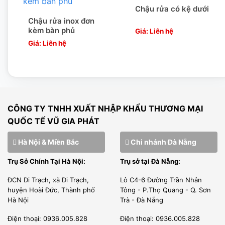
SẢN PHẨM LUÔN SẴN CÓ TRONG KHO
Chậu rửa có kệ dưới
Chậu rửa inox đơn
Sản phẩm có sẵn luôn là ưu thế của chúng tôi. Vũ Gia Phát
kèm bàn phủ
Giá: Liên hệ
có hệ thống văn phòng và kho xưởng cả 3 miền: Bắc,
Giá: Liên hệ
Trung , Nam có thể phân phối và đáp ứng nhu cầu của
khách hàng nhanh chóng, thuận tiện
Đặc biệt Tổng kho tại miền bắc rộng 1500m2, hàng hóa
luôn luôn đảm bảo xuất kho và luân chuyển hàng mới liên
CÔNG TY TNHH XUẤT NHẬP KHẨU THƯƠNG MẠI
tục.
QUỐC TẾ VŨ GIA PHÁT
GIAO HÀNG ĐÚNG TIẾN ĐỘ
Hà Nội & Miền Bắc
Chi nhánh Đà Nẵng
Vũ Gia Phát miễn phí vận chuyển nội thành Hà Nội. Ngoài
Trụ Sở Chính Tại Hà Nội:
Trụ sở tại Đà Nẵng:
ra Chúng tôi hợp tác với những đơn vị vận chuyển uy tín có
ĐCN Di Trạch, xã Di Trạch,
Lô C4-6 Đường Trần Nhân
thể vận chuyển hàng hóa cực kỳ nhanh chóng khắp mọi
huyện Hoài Đức, Thành phố
Tông - P.Thọ Quang - Q. Sơn
Hà Nội
Trà - Đà Nẵng
miền tổ quốc.
Điện thoại: 0936.005.828
Điện thoại: 0936.005.828
Quy trình giao hàng chuyên nghiệp: Chúng tôi luôn sản