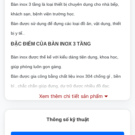
Bàn inox 3 tầng là loại thiết bị chuyên dụng cho nhà bếp,
khách sạn, bệnh viện trường học.
Bàn được sử dụng để đựng các loại đồ ăn, vật dụng, thiết
bị y tế..
ĐẶC ĐIỂM CỦA BÀN INOX 3 TẦNG
Bàn inox được thế kế với kiểu dáng tiện dụng, khoa học,
giúp phòng luôn gọn gàng.
Bàn được gia công bằng chất liệu inox 304 chống gỉ , bền
bỉ , chắc chắn giúp đựng, dự trữ được nhiều đồ đạc.
Xem thêm chi tiết sản phẩm
Bề mặt của inox nhẵn, sạch sẽ, sáng bóng , tô điểm cho
căn bếp của bạn.
Các chi tiết của vị trí hàn đẹp mắt, chính xác từng mm .
Thông số kỹ thuật
Dự trữ thực phẩm tốt, đảm bảo an toàn vệ sinh.
Có thể di chuyển dễ dàng mọi nơi.