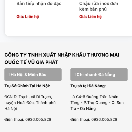
Bàn tiếp nhận đồ đạc
Chậu rửa inox đơn
kèm bàn phủ
Giá: Liên hệ
Giá: Liên hệ
CÔNG TY TNHH XUẤT NHẬP KHẨU THƯƠNG MẠI
QUỐC TẾ VŨ GIA PHÁT
Hà Nội & Miền Bắc
Chi nhánh Đà Nẵng
Trụ Sở Chính Tại Hà Nội:
Trụ sở tại Đà Nẵng:
ĐCN Di Trạch, xã Di Trạch,
Lô C4-6 Đường Trần Nhân
huyện Hoài Đức, Thành phố
Tông - P.Thọ Quang - Q. Sơn
Hà Nội
Trà - Đà Nẵng
Điện thoại: 0936.005.828
Điện thoại: 0936.005.828