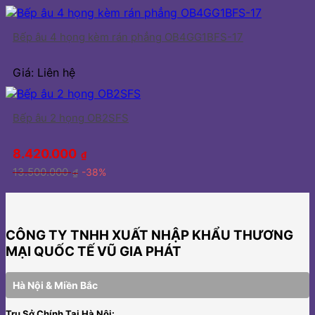
Bếp âu 4 họng kèm rán phẳng OB4GG1BFS-17
Giá: Liên hệ
Bếp âu 2 họng OB2SFS
8.420.000
₫
13.500.000
-38%
₫
CÔNG TY TNHH XUẤT NHẬP KHẨU THƯƠNG
MẠI QUỐC TẾ VŨ GIA PHÁT
Hà Nội & Miền Bắc
Trụ Sở Chính Tại Hà Nội: