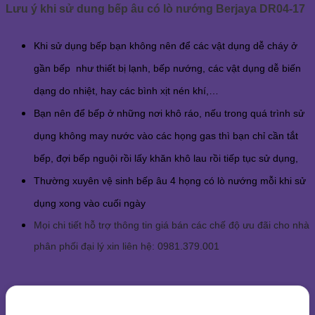
Lưu ý khi sử dung bếp âu có lò nướng Berjaya DR04-17
Khi sử dụng bếp bạn không nên để các vật dụng dễ cháy ở
gần bếp như thiết bị lạnh, bếp nướng, các vật dụng dễ biến
dạng do nhiệt, hay các bình xịt nén khí,…
Bạn nên để bếp ở những nơi khô ráo, nếu trong quá trình sử
dụng không may nước vào các họng gas thì bạn chỉ cần tắt
bếp, đợi bếp nguội rồi lấy khăn khô lau rồi tiếp tục sử dụng,
Thường xuyên vệ sinh bếp âu 4 họng có lò nướng mỗi khi sử
dụng xong vào cuối ngày
Mọi chi tiết hỗ trợ thông tin giá bán các chế độ ưu đãi cho nhà
phân phối đại lý xin liên hệ: 0981.379.001