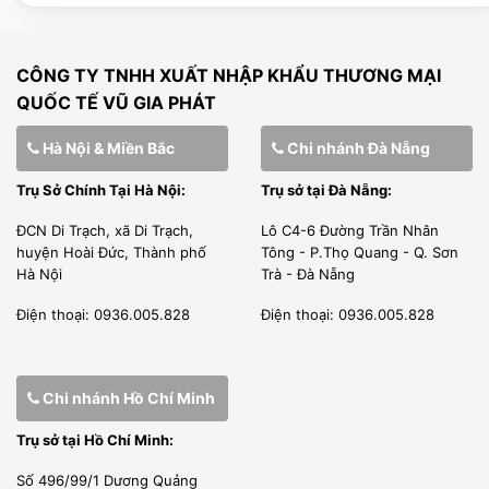
[wpcc-iframe allowfullscreen=”” frameborder=”0″
CÔNG TY TNHH XUẤT NHẬP KHẨU THƯƠNG MẠI
height=”360″ src=”https://www.youtube-
QUỐC TẾ VŨ GIA PHÁT
nocookie.com/embed/yKpgpnXggzs”
style=”position: absolute;top: 0;left: 0;width:
Hà Nội & Miền Bắc
Chi nhánh Đà Nẵng
100%;height: 100%;” width=”640″]
Trụ Sở Chính Tại Hà Nội:
Trụ sở tại Đà Nẵng:
ĐCN Di Trạch, xã Di Trạch,
Lô C4-6 Đường Trần Nhân
huyện Hoài Đức, Thành phố
Tông - P.Thọ Quang - Q. Sơn
Hà Nội
Trà - Đà Nẵng
Điện thoại: 0936.005.828
Điện thoại: 0936.005.828
Bếp nhỏ gọn nên có thể đặt trên hầu hết các quầy bán
hàng, khu bếp gia đình, công nghiệp.
Sản phẩm có chế độ tự động ngắt điện khi nhiệt độ đạt
Chi nhánh Hồ Chí Minh
mức yêu cầu bằng đèn báo. Vì vậy, bếp có thể duy trì nhiệt
Trụ sở tại Hồ Chí Minh:
ổn định, liên tục.
Số 496/99/1 Dương Quảng
Làm bằng chất lượng cao cấp