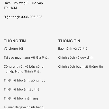
Hàm - Phường 6 - Gò Vấp -
TP. HCM
Toàn bộ thân bếp được làm bằng thép không gỉ , do
Điện thoại: 0936.005.828
đó bếp rất dễ tẩy rửa và vệ sinh. Chảo dầu được làm bằng
Inox, giỏ lưới mạ crom sáng bóng giúp thực phẩm khi chiên
an toàn vệ sinh nhất. Hệ thống tản nhiệt phía sau giúp bếp
THÔNG TIN
THÔNG TIN
luôn hoạt động ổn định, trong khoảng thời gian dài.
Về chúng tôi
Bảo hành và đổi trả
Chất lượng đạt tiêu chuẩn
Tại sao mua hàng Vũ Gia Phát
Chính sách và quy định
Bếp chiên nhúng
của Vũ Gia phát được sản xuất bằng inox
Công ty
thiết kế bếp công
Chính sách bảo mật thông tin
nhập khẩu chất lượng cao, với hệ thống dây truyền sản
nghiệp Hưng Thịnh Phát
xuất hiện đại, thực hiện hệ thống quản lý chất lượng ISO
Thiết kế bếp ăn trường học
9001-2008.
Thiết kế bếp ăn tập thể
TẠI SAO CHỌN CHÚNG TÔI???
Thiết kế bếp nhà hàng
1. SẢN PHẨM NHẬP KHẨU TRỰC TIẾP CÓ XUẤT XỨ
Tủ mát Berjaya
chính hãng