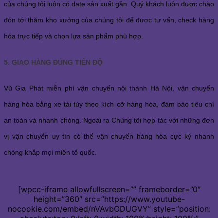
của chúng tôi luôn có date sản xuất gần. Quý khách luôn được chào
đón tới thăm kho xưởng của chúng tôi để được tư vấn, check hàng
hóa trực tiếp và chọn lựa sản phẩm phù hợp.
5. GIAO HÀNG ĐÚNG TIẾN ĐỘ
Vũ Gia Phát miễn phí vận chuyển nội thành Hà Nội, vận chuyển
hàng hóa bằng xe tải tùy theo kích cỡ hàng hóa, đảm bảo tiêu chí
an toàn và nhanh chóng. Ngoài ra Chúng tôi hợp tác với những đơn
vị vận chuyển uy tín có thể vận chuyển hàng hóa cực kỳ nhanh
chóng khắp mọi miền tổ quốc.
[wpcc-iframe allowfullscreen=”” frameborder=”0″
height=”360″ src=”https://www.youtube-
nocookie.com/embed/nVAvbODUGVY” style=”position: