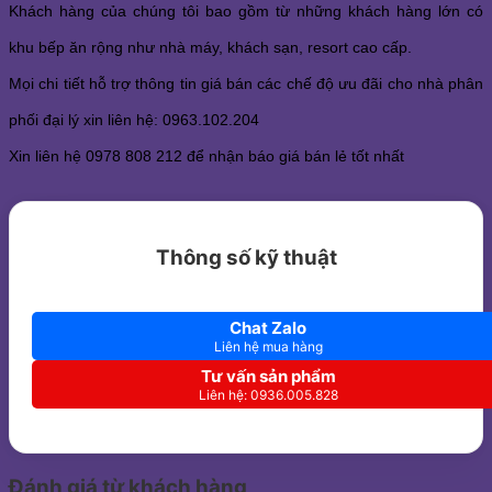
Khách hàng của chúng tôi bao gồm từ những khách hàng lớn có
khu bếp ăn rộng như nhà máy, khách sạn, resort cao cấp.
Mọi chi tiết hỗ trợ thông tin giá bán các chế độ ưu đãi cho nhà phân
phối đại lý xin liên hệ: 0963.102.204
Xin liên hệ 0978 808 212 để nhận báo giá bán lẻ tốt nhất
Thông số kỹ thuật
Chat Zalo
Liên hệ mua hàng
Tư vấn sản phẩm
Liên hệ: 0936.005.828
Đánh giá từ khách hàng