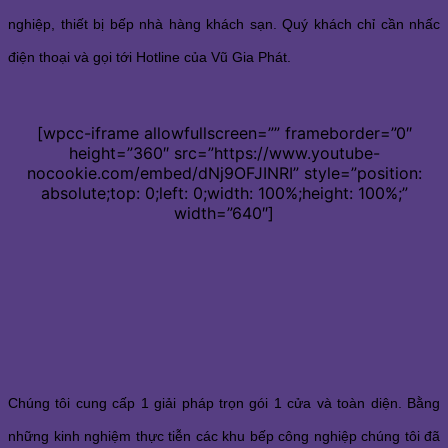
nghiệp, thiết bị bếp nhà hàng khách sạn. Quý khách chỉ cần nhấc
điện thoại và gọi tới Hotline của Vũ Gia Phát.
[wpcc-iframe allowfullscreen=”” frameborder=”0″
height=”360″ src=”https://www.youtube-
nocookie.com/embed/dNj9OFJINRI” style=”position:
absolute;top: 0;left: 0;width: 100%;height: 100%;”
width=”640″]
Chúng tôi cung cấp 1 giải pháp trọn gói 1 cửa và toàn diện. Bằng
những kinh nghiệm thực tiễn các khu bếp công nghiệp chúng tôi đã