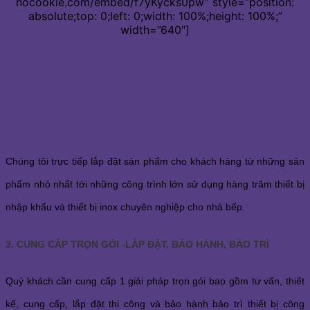
nocookie.com/embed/f7yKycks0pw” style=”position:
absolute;top: 0;left: 0;width: 100%;height: 100%;”
width=”640″]
Chúng tôi trực tiếp lắp đặt sản phẩm cho khách hàng từ những sản
phẩm nhỏ nhất tới những công trình lớn sử dụng hàng trăm thiết bị
nhập khẩu và thiết bị inox chuyên nghiệp cho nhà bếp.
3. CUNG CẤP TRỌN GÓI -LẮP ĐẶT, BẢO HÀNH, BẢO TRÌ
Quý khách cần cung cấp 1 giải pháp trọn gói bao gồm tư vấn, thiết
kế, cung cấp, lắp đặt thi công và bảo hành bảo trì thiết bị công