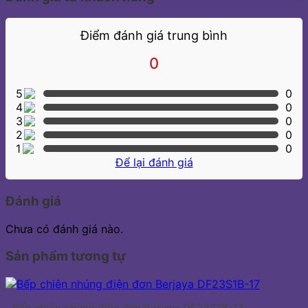
Điểm đánh giá trung bình
0
5
0
4
0
3
0
2
0
1
0
Để lại đánh giá
Đánh giá
Chưa có đánh giá nào.
Sản phẩm tương tự
Bếp chiên nhúng điện đơn Berjaya DF23S1B-17