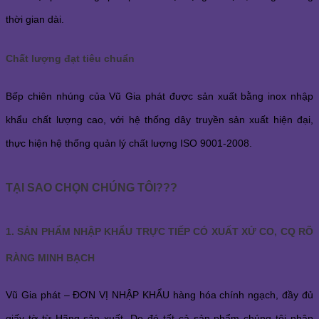
thời gian dài.
Chất lượng đạt tiêu chuẩn
Bếp chiên nhúng
của Vũ Gia phát được sản xuất bằng inox nhập
khẩu chất lượng cao, với hệ thống dây truyền sản xuất hiện đại,
thực hiện hệ thống quản lý chất lượng ISO 9001-2008.
TẠI SAO CHỌN CHÚNG TÔI???
1. SẢN PHẨM NHẬP KHẨU TRỰC TIẾP CÓ XUẤT XỨ CO, CQ RÕ
RÀNG MINH BẠCH
Vũ Gia phát – ĐƠN VỊ NHẬP KHẨU hàng hóa chính ngạch, đầy đủ
giấy tờ từ Hãng sản xuất. Do đó tất cả sản phẩm chúng tôi nhập