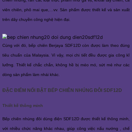
chiên nhúng, rán các loại thực phẩm như gà vịt, khoai tây chiên, cá
viên chiên, phô mai que,…vv. Sản phẩm được thiết kế và sản xuất
trên dây chuyền công nghệ hiện đại.
Cùng với đó, bếp chiên Berjaya SDF12D còn được làm theo đúng
tiêu chuẩn của Malaysia. Vì vậy, mọi chi tiết đều được gia công kĩ
lưỡng. Thiết kế chắc chắn, không hề bị méo mó, sứt mẻ như các
dòng sản phẩm làm nhái khác.
ĐẶC ĐIỂM NỔI BẬT BẾP CHIÊN NHÚNG ĐÔI SDF12D
Thiết kế thông minh
Bếp chiên nhúng đôi dùng điện SDF12D được thiết kế thông minh,
với nhiều chức năng khác nhau, giúp công việc nấu nướng , chế