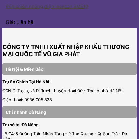
Bếp chiên nhúng điện Inoksan 9ME10
Giá: Liên hệ
CÔNG TY TNHH XUẤT NHẬP KHẨU THƯƠNG
MẠI QUỐC TẾ VŨ GIA PHÁT
Hà Nội & Miền Bắc
Trụ Sở Chính Tại Hà Nội:
ĐCN Di Trạch, xã Di Trạch, huyện Hoài Đức, Thành phố Hà Nội
Điện thoại: 0936.005.828
Chi nhánh Đà Nẵng
Trụ sở tại Đà Nẵng:
Lô C4-6 Đường Trần Nhân Tông - P.Thọ Quang - Q. Sơn Trà - Đà
Nẵng