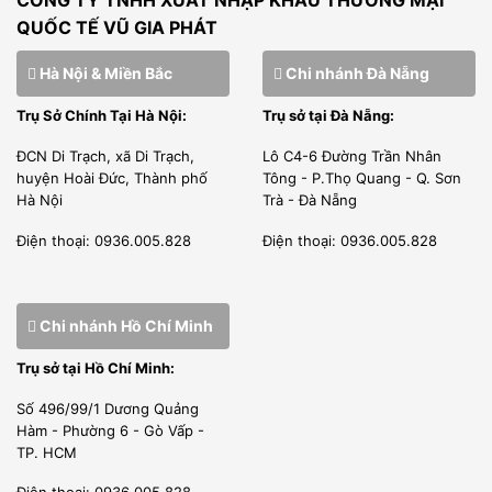
QUỐC TẾ VŨ GIA PHÁT
Hà Nội & Miền Bắc
Chi nhánh Đà Nẵng
Trụ Sở Chính Tại Hà Nội:
Trụ sở tại Đà Nẵng:
ĐCN Di Trạch, xã Di Trạch,
Lô C4-6 Đường Trần Nhân
huyện Hoài Đức, Thành phố
Tông - P.Thọ Quang - Q. Sơn
Hà Nội
Trà - Đà Nẵng
Điện thoại: 0936.005.828
Điện thoại: 0936.005.828
Chi nhánh Hồ Chí Minh
Trụ sở tại Hồ Chí Minh:
Số 496/99/1 Dương Quảng
Hàm - Phường 6 - Gò Vấp -
TP. HCM