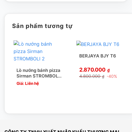
dụng.
Sản phẩm tương tự
BERJAYA BJY T6
2.870.000
Lò nướng bánh pizza
₫
Sirman STROMBOLI
4.800.000
-40%
₫
2
Giá: Liên hệ
CÔNG TY TNHH XUẤT NHẬP KHẨU THƯƠNG MẠI