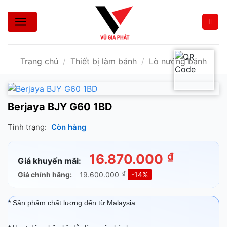
Bỏ
qua
nội
dung
Trang chủ
/
Thiết bị làm bánh
/
Lò nướng bánh
Berjaya BJY G60 1BD
Tình trạng:
Còn hàng
₫
16.870.000
Giá khuyến mãi:
₫
Giá chính hãng:
19.600.000
-14%
* Sản phẩm chất lượng đến từ Malaysia