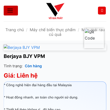
Bỏ
qua
nội
dung
Trang chủ
/
Máy chế biến thực phẩm
/
Máy thái rau
củ quả
Berjaya BJY VPM
Tình trạng:
Còn hàng
Giá: Liên hệ
* Công nghệ hiện đại hàng đầu tại Malaysia
* Hoạt động nhanh, an toàn cho người sử dụng.
* Thiết kế thép không rỉ, độ bền cao