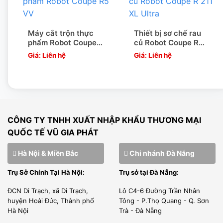
Máy cắt trộn thực
Thiết bị sơ chế rau
phẩm Robot Coupe
củ Robot Coupe R
Hình ảnh máy và phụ kiện thái rau củ quả Berjaya BJY-
R5 VV
211 XL Ultra
Giá: Liên hệ
Giá: Liên hệ
VPM
CÔNG TY TNHH XUẤT NHẬP KHẨU THƯƠNG MẠI
QUỐC TẾ VŨ GIA PHÁT
Hà Nội & Miền Bắc
Chi nhánh Đà Nẵng
Trụ Sở Chính Tại Hà Nội:
Trụ sở tại Đà Nẵng:
ĐCN Di Trạch, xã Di Trạch,
Lô C4-6 Đường Trần Nhân
huyện Hoài Đức, Thành phố
Tông - P.Thọ Quang - Q. Sơn
Hà Nội
Trà - Đà Nẵng