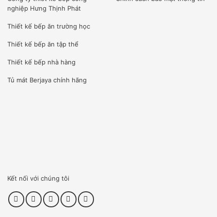
nghiệp Hưng Thịnh Phát
–
Thiết bị nhỏ gọn, chiếm ít không gian , diện tích. Phễu
thức ăn thiết kế đơn giản, sạch sẽ, dễ dàng sử dụng ,
Thiết kế bếp ăn trường học
chính xác.
Thiết kế bếp ăn tập thể
TÍNH NĂNG CỦA MÁY THÁI RAU CỦ QUẢ
Thiết kế bếp nhà hàng
* Máy được thiết kế bằng vật liệu thép không rỉ chất lượng
Tủ mát Berjaya
chính hãng
cao, đảm bảo an toàn vệ sinh thực phẩm .
*
Công nghệ sản xuất hiện đại mang lại kết quả cao trong
công việc chế biến thực phẩm.
*
Thiết kế khoa học, máy có nhiều tính năng tiện tiện lợi :
cắt lát / cắt / xé nhỏ.
Kết nối với chúng tôi