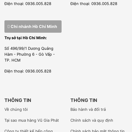
Điện thoại: 0936.005.828
Điện thoại: 0936.005.828
Chi nhánh Hồ Chí Minh
Trụ sở tại Hồ Chí Minh:
Số 496/99/1 Dương Quảng
Hàm - Phường 6 - Gò Vấp -
Hình ảnh bên trong máy thái rau củ quả Berjaya BJY-VPM
TP. HCM
Điện thoại: 0936.005.828
–
Máy thái rau củ quả chuyên dùng cho các nhà hàng,
khách sạn, khu công nghiệp.. Máy thái được tất cả các loại
rau củ quả : Cà rốt , cần tây , củ cải …
–
Nhờ vào tốc độ cao, vận hành êm ái, dễ dàng sử dụng.
THÔNG TIN
THÔNG TIN
Máy có thể cắt , thái, xay những loại rau củ quả và cả
Về chúng tôi
Bảo hành và đổi trả
những loại trái cây tươi , bánh mỳ, pho mát..
Tại sao mua hàng Vũ Gia Phát
Chính sách và quy định
–
Lưỡi dao sắc bén có thể cắt gọn các loại rau củ quả dễ
dàng, nhanh chóng.
Công ty
thiết kế bếp công
Chính sách bảo mật thông tin