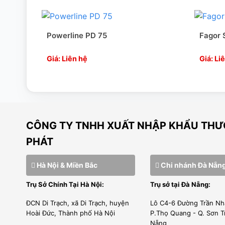
Powerline PD 75
Fagor
Giá: Liên hệ
Giá: Li
Hiệu quả cao trong công việc
Các máy sấy nằm trong dòng sản phẩm ADVANCE plus là một
CÔNG TY TNHH XUẤT NHẬP KHẨU THƯƠ
về môi trường toàn cầu. Biết rằng máy sấy là một trong nhữ
PHÁT
là hiện nay, Fagor Industrial đã tạo ra dòng sản phẩm AD
hiệu quả nhất trên thị trường. Dòng sản phẩm này không 
Hà Nội & Miền Bắc
Chi nhánh Đà Nẵn
lên đến 40%.
Trụ Sở Chính Tại Hà Nội:
Trụ sở tại Đà Nẵng:
Điều khiển MP
ĐCN Di Trạch, xã Di Trạch, huyện
Lô C4-6 Đường Trần Nh
Hoài Đức, Thành phố Hà Nội
P.Thọ Quang - Q. Sơn T
Nẵng