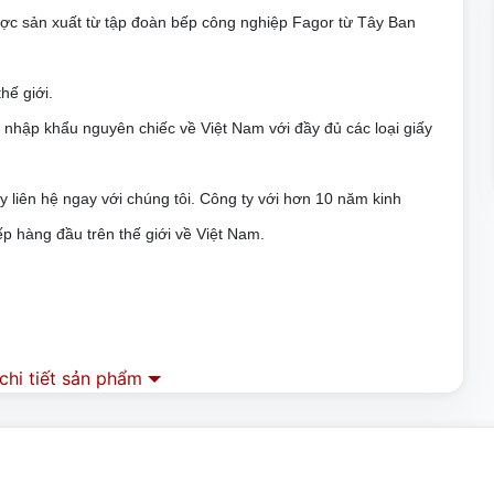
c sản xuất từ tập đoàn bếp công nghiệp Fagor từ Tây Ban
hế giới.
hập khẩu nguyên chiếc về Việt Nam với đầy đủ các loại giấy
iên hệ ngay với chúng tôi. Công ty với hơn 10 năm kinh
ếp hàng đầu trên thế giới về Việt Nam.
a một hệ thống tuần hoàn đưa lại khí nóng đã thải vào lồng
hi tiết sản phẩm
 PLUS, không khí nóng được tái sử dụng, giảm thời gian chu