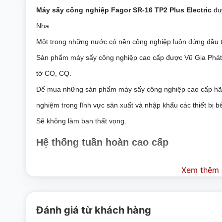
Máy sấy công nghiệp Fagor SR-16 TP2 Plus Electric
đượ
Nha.
Một trong những nước có nền công nghiệp luôn đứng đầu t
Sản phẩm máy sấy công nghiệp cao cấp được Vũ Gia Phát n
tờ CO, CQ.
Để mua những sản phẩm máy sấy công nghiệp cao cấp hãy l
nghiệm trong lĩnh vực sản xuất và nhập khẩu các thiết bị b
Sẽ không làm bạn thất vọng.
Hệ thống tuần hoàn cao cấp
Để đảm bảo tiết kiệm năng lượng tối đa, chúng tôi đã tạo r
Xem thêm c
giặt. Trong các sản phẩm tạo nên dòng sản phẩm ADVANCE
trình sấy và tiêu thụ năng lượng nhiều nhất có thể.
Đánh giá từ khách hàng
Cảm biến độ ẩm Fagor chất lượng