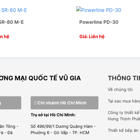
 SR-80 M-E
Powerline PD-30
ên hệ
Giá: Liên hệ
 ví dụ điển hình về cam kết của công ty đối với nhận thức
NG MẠI QUỐC TẾ VŨ GIA
THÔNG TI
ng loại máy tiêu thụ nhiều năng lượng nhất trong các tiệm giặt
Về chúng tôi
VANCE PLUS, có tính năng là một trong những hệ thống sấy
Tại sao mua hàn
chỉ góp phần chăm sóc môi trường mà còn giảm chi phí của bạn
g
Chi nhánh Hồ Chí Minh
Công ty
thiết k
Trụ sở tại Hồ Chí Minh:
Hưng Thịnh Phá
ân Tông -
Số 496/99/1 Dương Quảng Hàm -
Thiết kế bếp ăn
rà - Đà
Phường 6 - Gò Vấp - TP. HCM