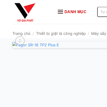
Bỏ
qua
Tìm
DANH MỤC
kiếm:
nội
dung
Trang chủ
/
Thiết bị giặt là công nghiệp
/
Máy sấy