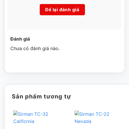
luôn được đặt lên hàng đầu
Để lại đánh giá
Có một bộ máy bảo vệ tay được làm bằng thép không gỉ
chất lượng AISI 304 ở khay trên của thiết bị.
Buồng thoát thịt (bản lề) của thiết bị dễ dàng tháo lắp, vệ
Đánh giá
sinh.
Chưa có đánh giá nào.
Có một cờ lê đúc bằng thép không gỉ trong thiết bị để tháo
và lắp vòng đệm (đai ốc) và cũng để tháo và lắp khoang
thoát thịt.
Tiến – lùi – dừng và nút dừng khẩn cấp cho các tình huống
cần tạm dừng khi gặp sự cố.
Sản phẩm tương tự
Tùy theo kiểu máy mà có hệ thống làm mát trong các thiết
bị để thịt xay không bị thâm đen và có mùi khét. Giữ
nguyên hương vị tinh khiết nhất
Công dụng của máy xay Inoksan Inox