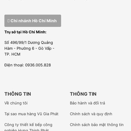
vệ sinh an toàn thực phẩm, cũng như tăng tuổi thọ của
máy.
Chi nhánh Hồ Chí Minh
Không nên để máy nơi ẩm thấp hoặc ánh nắng chiều trực
Trụ sở tại Hồ Chí Minh:
tiếp vào làm giảm tuổi thọ máy.
Số 496/99/1 Dương Quảng
Hàm - Phường 6 - Gò Vấp -
TP. HCM
Điện thoại: 0936.005.828
THÔNG TIN
THÔNG TIN
Về chúng tôi
Bảo hành và đổi trả
Tại sao mua hàng Vũ Gia Phát
Chính sách và quy định
Công ty
thiết kế bếp công
Chính sách bảo mật thông tin
nghiệp Hưng Thịnh Phát