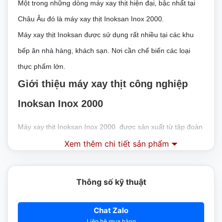
Một trong những dòng máy xay thịt hiện đại, bậc nhất tại
Châu Âu đó là máy xay thịt Inoksan Inox 2000.
Máy xay thịt Inoksan được sử dụng rất nhiều tại các khu
bếp ăn nhà hàng, khách sạn. Nơi cần chế biến các loại
thực phẩm lớn.
Giới thiệu máy xay thịt công nghiệp
Inoksan Inox 2000
Máy xay thịt Inoksan Inox 2000 được sản xuất từ tập đoàn
Inoksan tới từ Thổ Nhĩ Kỳ. Đất nước có nền công nghiệp
Xem thêm chi tiết sản phẩm
luôn đứng top của Châu Âu.
Tập đoàn Inoksan chuyên sản xuất các dòng thiết bị bếp
Thông số kỹ thuật
công nghiệp chất lượng, hiện đại , giá thành tương đối rẻ
so với dòng nhập khẩu
Chat Zalo
Liên hệ mua hàng
Máy được làm từ loại thép đặc biệt chống gỉ, chắc chắn.