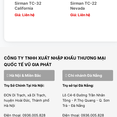
Sirman TC-32
Sirman TC-22
California
Nevada
2000
Giá: Liên hệ
Giá: Liên hệ
Máy xay thịt Inoksan xay được tất cả các loại thịt khác như
: Thịt bò, lợn, gà …các loại hạt, đậu…
Máy có thể di chuyển mọi nơi trong khu bếp mà không
chiếm nhiều diện tích.
Các phụ kiện có thể tháo rời vệ sinh sau khi sử dụng.
CÔNG TY TNHH XUẤT NHẬP KHẨU THƯƠNG MẠI
Chú ý khi sử dụng máy xay thịt
QUỐC TẾ VŨ GIA PHÁT
Inoksan
Hà Nội & Miền Bắc
Chi nhánh Đà Nẵng
Trụ Sở Chính Tại Hà Nội:
Trụ sở tại Đà Nẵng:
Máy xay thịt công nghiệp cho năng suất cao khi sử dụng
ĐCN Di Trạch, xã Di Trạch,
Lô C4-6 Đường Trần Nhân
tuy nhưng chúng ta cần chú ý để sử dụng sản phẩm được
huyện Hoài Đức, Thành phố
Tông - P.Thọ Quang - Q. Sơn
lâu, bền nhất.
Hà Nội
Trà - Đà Nẵng
Nên vệ sinh sạch sẽ khi máy sau khi sử dụng để đảm bảo
Điện thoại: 0936.005.828
Điện thoại: 0936.005.828