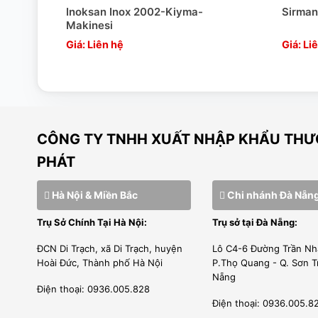
· Bảo vệ liên động cho các tấm Ø> 8 mm.
Inoksan Inox 2002-Kiyma-
Sirman
Makinesi
Thông số kỹ thuật phụ kiện lắp thêm
Giá: Liên hệ
Giá: Li
Thông tin từng bộ phận
CÔNG TY TNHH XUẤT NHẬP KHẨU THƯƠ
PHÁT
Lắp thêm chân
Hà Nội & Miền Bắc
Chi nhánh Đà Nẵn
Trụ Sở Chính Tại Hà Nội:
Trụ sở tại Đà Nẵng:
ĐCN Di Trạch, xã Di Trạch, huyện
Lô C4-6 Đường Trần Nh
Hoài Đức, Thành phố Hà Nội
P.Thọ Quang - Q. Sơn T
Nẵng
Điện thoại: 0936.005.828
Điện thoại: 0936.005.8