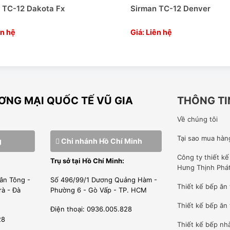
 TC-12 Dakota Fx
Sirman TC-12 Denver
ên hệ
Giá: Liên hệ
Hình ảnh
NG MẠI QUỐC TẾ VŨ GIA
THÔNG TI
Về chúng tôi
Tại sao mua hàn
g
Chi nhánh Hồ Chí Minh
Công ty
thiết k
Trụ sở tại Hồ Chí Minh:
Hưng Thịnh Phá
ân Tông -
Số 496/99/1 Dương Quảng Hàm -
Thiết kế bếp ăn
rà - Đà
Phường 6 - Gò Vấp - TP. HCM
Thiết kế bếp ăn 
Điện thoại: 0936.005.828
28
Thiết kế bếp nh