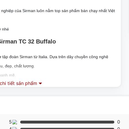
ng nghiệp của Sirman luôn nằm top sản phẩm bán chạy nhất Việt
y nhé
Sirman TC 32 Buffalo
ừ tập đoàn Sirman từ Italia. Dựa trên dây chuyền công nghệ
ều, đẹp, chất lượng.
 mạnh mẽ.
hi tiết sản phẩm
rman TC 32
5
0