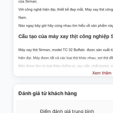
của Sirman.
Với công nghệ hiện đại, thiết kế đẹp mắt. Máy xay thịt cô
Nam.
Nào ngay bây giờ hãy cùng nhau tìm hiểu về sản phẩm nà
Cấu tạo của máy xay thịt công nghiệp 
Máy xay thịt Sirman, model TC 32 Buffalo được sản xuất t
hiện đại. Máy được tất cả các loại thịt khác nhau, sợi thịt đ
Máy được làm từ loại thép chống gỉ, cao cấp, chất lượng,
Xem thêm c
Đặc điểm máy xay thịt công nghiệp Si
Máy xay thịt Sirman, model TC 32 Buffalo:
Đánh giá từ khách hàng
– Hiệu suất tuyệt vời trong một cấu trúc nhỏ gọn.
– Vòi sản xuất cao với thiết kế độc quyền.
Điểm đánh giá trung bình