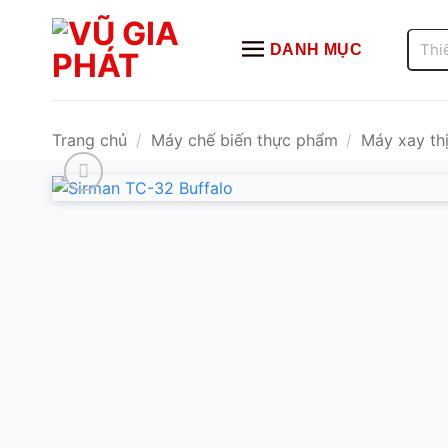
Bỏ
qua
Tìm
DANH MỤC
kiếm:
nội
dung
Trang chủ
/
Máy chế biến thực phẩm
/
Máy xay th