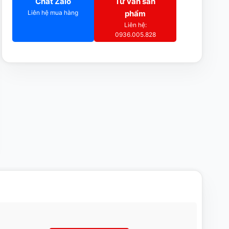
Chat Zalo
Tư vấn sản
Liên hệ mua hàng
phẩm
Liên hệ:
0936.005.828