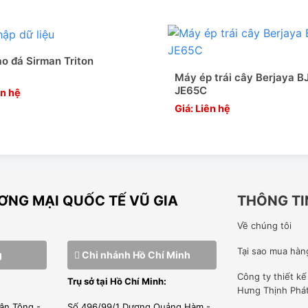
o đá Sirman Triton
inox nhập khẩu chất lượng cao, với hệ thống dây truyền sản
Máy ép trái cây Berjaya B
JE65C
9001-2008.
ên hệ
Giá: Liên hệ
, CQ RÕ RÀNG MINH BẠCH
, đầy đủ giấy tờ từ Hãng sản xuất. Do đó tất cả sản phẩm
NG MẠI QUỐC TẾ VŨ GIA
THÔNG TI
Về chúng tôi
Tại sao mua hàn
g
Chi nhánh Hồ Chí Minh
er=”0″ height=”360″ src=”https://www.youtube-
Công ty
thiết k
Trụ sở tại Hồ Chí Minh:
ion: absolute;top: 0;left: 0;width: 100%;height:
Hưng Thịnh Phá
width=”640″]
ân Tông -
Số 496/99/1 Dương Quảng Hàm -