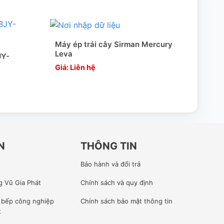
Máy ép trái cây Sirman Mercury
Máy 
Leva
JY-
Giá: Liên hệ
Giá:
N
THÔNG TIN
Bảo hành và đổi trả
g Vũ Gia Phát
Chính sách và quy định
ế bếp công nghiệp
Chính sách bảo mật thông tin
t