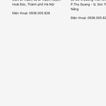
Hoài Đức, Thành phố Hà Nội
P.Thọ Quang - Q. Sơn T
Nẵng
Điện thoại: 0936.005.828
Điện thoại: 0936.005.8
Chúng tôi có thư phân phối được nhà sản xuất cấp phép bá
Kỹ sư của chúng tôi được đào tạo tại nhà sản xuất, được 