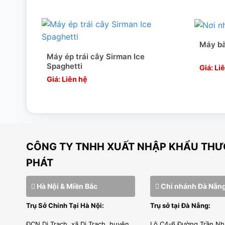
trình sử dụng.
Chất lượng đạt tiêu chuẩn
Máy bà
Máy bào đá Berjaya của Vũ Gia phát được sản xuất bằng 
Máy ép trái cây Sirman Ice
Spaghetti
xuất hiện đại, thực hiện hệ thống quản lý chất lượng ISO 
Giá: Li
Giá: Liên hệ
TẠI SAO CHỌN CHÚNG TÔI???
1. SẢN PHẨM NHẬP KHẨU TRỰC TIẾP CÓ XUẤT XỨ CO
Vũ Gia phát – ĐƠN VỊ NHẬP KHẨU hàng hóa chính ngạch
CÔNG TY TNHH XUẤT NHẬP KHẨU THƯƠ
chúng tôi nhập khẩu đều có chứng nhận CO, CQ
PHÁT
Hà Nội & Miền Bắc
Chi nhánh Đà Nẵn
[wpcc-iframe allowfullscreen=”” framebord
Trụ Sở Chính Tại Hà Nội:
Trụ sở tại Đà Nẵng:
nocookie.com/embed/xBFDmyiQEsc” style=”posit
100%;” 
ĐCN Di Trạch, xã Di Trạch, huyện
Lô C4-6 Đường Trần Nh