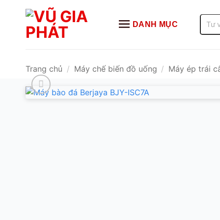
Bỏ
qua
Tìm
DANH MỤC
kiếm:
nội
dung
Trang chủ
/
Máy chế biến đồ uống
/
Máy ép trái c