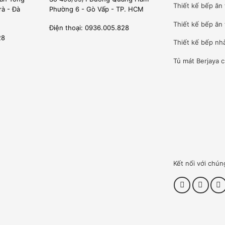
Thiết kế bếp ăn
rà - Đà
Phường 6 - Gò Vấp - TP. HCM
Thiết kế bếp ăn 
Điện thoại: 0936.005.828
28
Thiết kế bếp nh
Tủ mát Berjaya
c
Kết nối với chún
n hàng tại thị trường Việt Nam.
cấp phép đủ điều kiện lắp đặt, bảo trì, bảo hành sản phẩm của