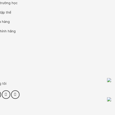
 trường học
tập thể
à hàng
hính hãng
g tôi