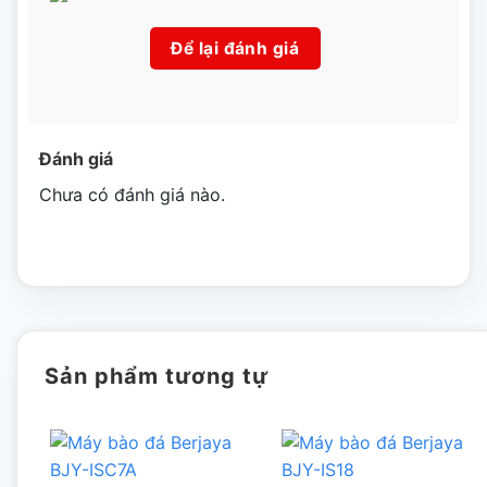
Nhân viên kĩ thuật chất lượng
Để lại đánh giá
Tất cả nhân viên kĩ thuật được đào tạo tại những trường
Đại học có tiếng khắp Việt Nam
Bất kể lỗi nào kĩ thuật cũng có thể, xử lý đáp ứng được nhu
Đánh giá
cầu mong muốn của khách hàng .
Chưa có đánh giá nào.
Nhân viên chăm sóc khách hàng giải đáp tất cả thắc mắc
của quý khách hàng trong thời gian nhanh nhất.
Giá thành hợp lý
Sản phẩm được nhập khẩu nguyên chiếc không qua trung
gian nên giá sẽ rẻ nhất thị trường so với các đại lý khác.
Sản phẩm tương tự
Đặc biệt với khách hàng thương mại hoặc đại lý sẽ có giá
ưu đãi nhất.
Liên hệ ngay với chúng tôi.