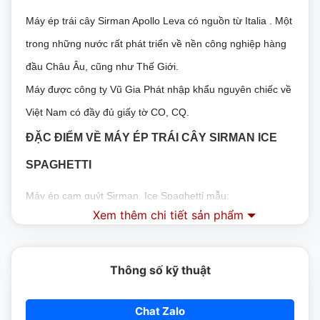
Máy ép trái cây Sirman Apollo Leva có nguồn từ Italia . Một
trong những nước rất phát triển về nền công nghiệp hàng
đầu Châu Âu, cũng như Thế Giới.
Máy được công ty Vũ Gia Phát nhập khẩu nguyên chiếc về
Việt Nam có đầy đủ giấy tờ CO, CQ.
ĐẶC ĐIỂM VỀ MÁY ÉP TRÁI CÂY SIRMAN ICE
SPAGHETTI
Máy ép cam quýt Sirman, Ice Spaghetti mẫu:
Xem thêm chi tiết sản phẩm
Bộ đèn với cấu trúc nhôm và bát mạ crôm, được đặc trưng
bởi thiết kế tuyến tính và hoạt động đơn giản.
Nó được trang bị các bộ phận hoàn toàn có thể tháo rời để
Thông số kỹ thuật
làm sạch nhanh hơn và kỹ lưỡng hơn.
Chat Zalo
Mỳ Ý nước đá: với ba chiếc ly khác nhau bằng nhôm đánh