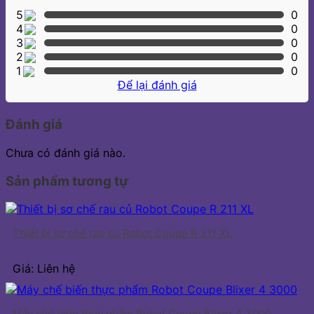
5
0
4
0
3
0
2
0
1
0
Để lại đánh giá
Đánh giá
Chưa có đánh giá nào.
Sản phẩm tương tự
Thiết bị sơ chế rau củ Robot Coupe R 211 XL
Giá: Liên hệ
Máy chế biến thực phẩm Robot Coupe Blixer 4 3000