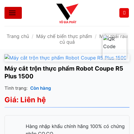
Bỏ
qua
nội
dung
Trang chủ
/
Máy chế biến thực phẩm
/
Máy thái rau
củ quả
Máy cắt trộn thực phẩm Robot Coupe R5
Plus 1500
Tình trạng:
Còn hàng
Giá: Liên hệ
Hàng nhập khẩu chính hãng 100% có chứng
nhận CO,CQ