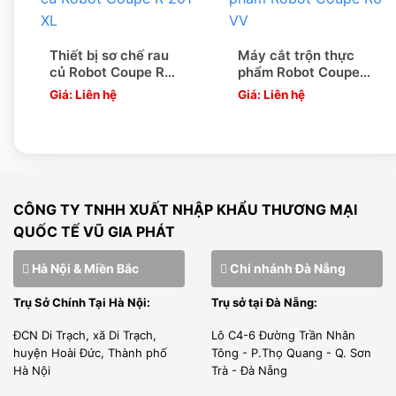
Thiết bị sơ chế rau
Máy cắt trộn thực
củ Robot Coupe R
phẩm Robot Coupe
201 XL
R6 VV
Giá: Liên hệ
Giá: Liên hệ
CÔNG TY TNHH XUẤT NHẬP KHẨU THƯƠNG MẠI
QUỐC TẾ VŨ GIA PHÁT
Hà Nội & Miền Bắc
Chi nhánh Đà Nẵng
Trụ Sở Chính Tại Hà Nội:
Trụ sở tại Đà Nẵng:
ĐCN Di Trạch, xã Di Trạch,
Lô C4-6 Đường Trần Nhân
huyện Hoài Đức, Thành phố
Tông - P.Thọ Quang - Q. Sơn
Hà Nội
Trà - Đà Nẵng