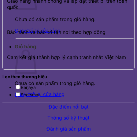
Giao hàng nhanh chóng và lắp đặt thiết bị trên toàn
quốc
Chưa có sản phẩm trong giỏ hàng.
Quay trở lại cửa hàng
Bảo hành và bảo trì tận nơi theo hợp đồng
Giỏ hàng
Cam kết giá thành hợp lý cạnh tranh nhất Việt Nam
Lọc theo thương hiệu
Chưa có sản phẩm trong giỏ hàng.
Berjaya
Quay trở lại cửa hàng
Scotsman
Đặc điểm nổi bật
Thông số kỹ thuật
Đánh giá sản phẩm