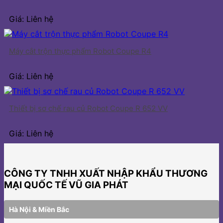
Giá: Liên hệ
Máy cắt trộn thực phẩm Robot Coupe R4
Giá: Liên hệ
Thiết bị sơ chế rau củ Robot Coupe R 652 VV
Giá: Liên hệ
CÔNG TY TNHH XUẤT NHẬP KHẨU THƯƠNG
MẠI QUỐC TẾ VŨ GIA PHÁT
Hà Nội & Miền Bắc