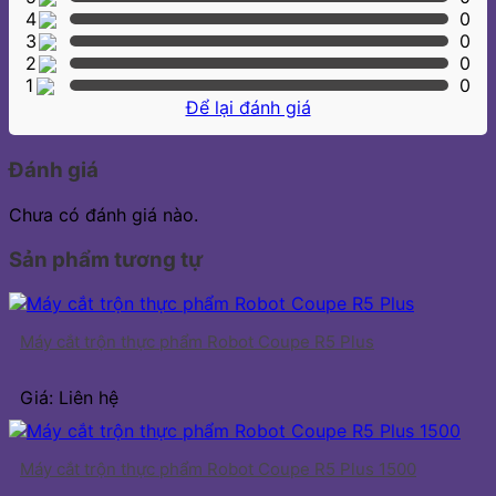
4
0
3
0
2
0
1
0
Để lại đánh giá
Đánh giá
Chưa có đánh giá nào.
Sản phẩm tương tự
Máy cắt trộn thực phẩm Robot Coupe R5 Plus
Giá: Liên hệ
Máy cắt trộn thực phẩm Robot Coupe R5 Plus 1500