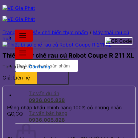
Bỏ
qua
nội
dung
Trang chủ
/
Máy chế biến thực phẩm
/
Máy thái rau củ
quả
Thiết bị sơ chế rau củ Robot Coupe R 211 XL
Tìm
Tình trạng:
Còn hàng
kiếm:
Giá: Liên hệ
Tư vấn dự án
0936.005.828
Hàng nhập khẩu chính hãng 100% có chứng nhận
Tư vấn bán hàng
CO,CQ
0936.005.828