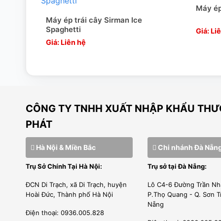
Nhân viên chăm sóc khách hàng giải đáp tất cả thắc mắc c
Máy ép
Máy ép trái cây Sirman Ice
Giá thành hợp lý
Spaghetti
Giá: Li
Giá: Liên hệ
Sản phẩm được nhập khẩu nguyên chiếc không qua trung gian
Đặc biệt với khách hàng thương mại hoặc đại lý sẽ có giá ư
Liên hệ ngay với chúng tôi.
Hotline : 0989810202
CÔNG TY TNHH XUẤT NHẬP KHẨU THƯƠ
PHÁT
Hà Nội & Miền Bắc
Chi nhánh Đà Nẵn
Trụ Sở Chính Tại Hà Nội:
Trụ sở tại Đà Nẵng:
ĐCN Di Trạch, xã Di Trạch, huyện
Lô C4-6 Đường Trần Nh
Hoài Đức, Thành phố Hà Nội
P.Thọ Quang - Q. Sơn T
Nẵng
Điện thoại: 0936.005.828