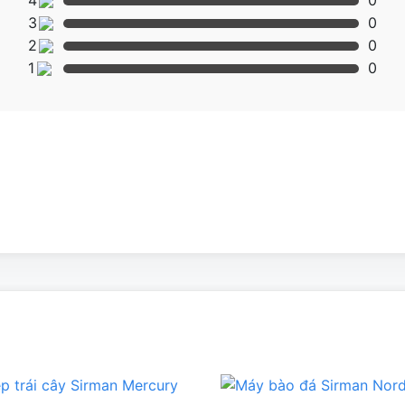
4
0
3
0
2
0
1
0
 nước có nền kinh tế phát triển nhất Thế Giới như : Italia,
n tích lên tới 2000m2
u để đặt hàng về.
ại học có tiếng khắp Việt Nam
nhu cầu mong muốn của khách hàng .