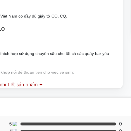
Việt Nam có đầy đủ giấy tờ CO, CQ.
LO
t thích hợp sử dụng chuyên sâu cho tất cả các quầy bar yêu
hớp nối để thuận tiện cho việc vệ sinh;
ạch và rửa ngay cả trong máy rửa chén; theo yêu cầu bể ABS
hi tiết sản phẩm
y;
hông gỉ để làm việc mà không bị bẩn tay;
ông cho phép bạn bật máy trực tiếp bằng cách nhấn vào trái
5
0
kiệm hơn cho máy;