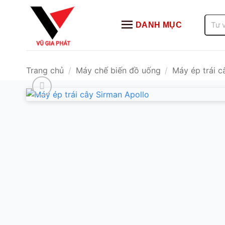
Bỏ
qua
Tìm
DANH MỤC
kiếm:
nội
dung
Trang chủ
/
Máy chế biến đồ uống
/
Máy ép trái c