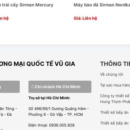
ủa quý khách hàng trong thời gian nhanh nhất.
 trái cây Sirman Mercury
Máy bào đá Sirman Nordk
ên hệ
Giá: Liên hệ
 nên giá sẽ rẻ nhất thị trường so với các đại lý khác.
u đãi nhất.
NG MẠI QUỐC TẾ VŨ GIA
THÔNG TI
Về chúng tôi
Tại sao mua hàn
g
Chi nhánh Hồ Chí Minh
Công ty
thiết k
Trụ sở tại Hồ Chí Minh:
Hưng Thịnh Phá
ân Tông -
Số 496/99/1 Dương Quảng Hàm -
Thiết kế bếp ăn
rà - Đà
Phường 6 - Gò Vấp - TP. HCM
Thiết kế bếp ăn 
Điện thoại: 0936.005.828