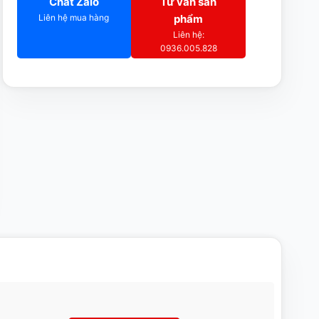
Chat Zalo
Tư vấn sản
Liên hệ mua hàng
phẩm
Liên hệ:
0936.005.828