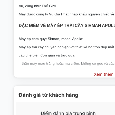
Âu, cũng như Thế Giới.
Máy được công ty Vũ Gia Phát nhập khẩu nguyên chiếc về 
ĐẶC ĐIỂM VỀ MÁY ÉP TRÁI CÂY SIRMAN APOL
Máy ép cam quýt Sirman, model Apollo:
Máy ép trái cây chuyên nghiệp với thiết kế bo tròn đẹp mắ
cầu chế biến đơn giản và trực quan.
– thân máy màu trắng hoặc mạ crôm, không có góc và các k
– thùng xử lý bằng thép không gỉ có thể tháo rời để làm s
Xem thêm c
với kích thước rộng rãi và hiệu quả chi phí cao hơn của má
– 2 quả thông có kích thước khác nhau và rây riêng;
Đánh giá từ khách hàng
– phiên bản theo yêu cầu với cần gạt bằng nhôm và thép k
– Công tắc micrô được cấp bằng sáng chế trên hình nón th
Điểm đánh giá trung bình
cây có múi. Theo yêu cầu mà không có microwitch để tiết 