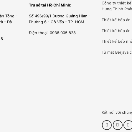
Công ty
thiết k
Trụ sở tại Hồ Chí Minh:
Hưng Thịnh Phá
ân Tông -
Số 496/99/1 Dương Quảng Hàm -
Thiết kế bếp ăn
rà - Đà
Phường 6 - Gò Vấp - TP. HCM
Thiết kế bếp ăn 
Điện thoại: 0936.005.828
28
Thiết kế bếp nh
Tủ mát Berjaya
c
Kết nối với chún
ớc dạng phun tắm mưa 3D giúp lan tỏa nước đến mọi ngóc ngách
tăng áp giúp máy đạt hiệu suất rửa sạch tối đa. Nhiệt độ rửa từ
h bong các vết dầu mỡ, vết bẩn, chất tẩy rửa. Bát đĩa sạch bóng