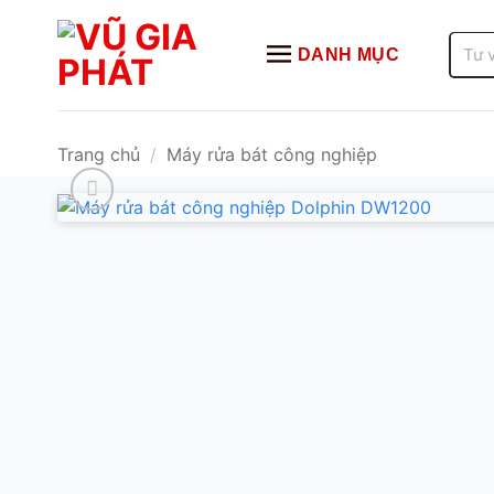
Bỏ
qua
Tìm
DANH MỤC
kiếm:
nội
dung
Trang chủ
/
Máy rửa bát công nghiệp