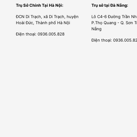
Trụ Sở Chính Tại Hà Nội:
Trụ sở tại Đà Nẵng:
ĐCN Di Trạch, xã Di Trạch, huyện
Lô C4-6 Đường Trần Nh
Hoài Đức, Thành phố Hà Nội
P.Thọ Quang - Q. Sơn T
Nẵng
Điện thoại: 0936.005.828
Điện thoại: 0936.005.8
Rửa bát đĩa sạch bóng và sạch bóng
Buồng rửa có hệ thống vòi phun bố trí thông minh; tỏa nư
để rửa trôi chất bẩn. Công suất rửa mạnh mẽ cùng thiết bị 
60°C đến 65°C, nhiệt độ tráng lên tới 80-85°C; loại bỏ sạc