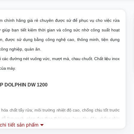
m chính hãng giá rẻ chuyên được sử để phục vụ cho việc rửa
giúp bạn tiết kiệm thời gian và công sức nhờ công suất hoạt
gắn, được sử dụng bằng công nghệ cao, thông minh, tiện dụng
 công nghiệp, quán ăn
.
các đường nét vuông vức, mượt mà, chau chuốt. Chất liệu inox
 của máy.
P DOLPHIN DW 1200
 hóa chất tẩy rửa; môi trường nhiệt độ cao, chống chịu tốt trước
dễ làm sạch, sáng đẹp theo thời gian. Inox dày dặn, chống chịu
hi tiết sản phẩm
, xịn và mịn. Bộ đun nóng bồn rửa của máy làm bằng hợp kim