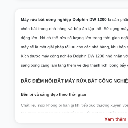
Máy rửa bát công nghiệp Dolphin DW 1200
là sản phẩ
chén bát trong nhà hàng và bếp ăn tập thể. Sử dụng máy 
động lớn. Nó có thể rửa số lượng lớn trong thời gian n
máy sẽ là một giải pháp tối ưu cho các nhà hàng, khu bếp
Kích thước máy công nghiệp Dolphin DW 1200 nhỏ nhắn với 
sáng bóng càng làm tăng thêm vẻ đẹp thanh lịch, bóng bẩy
ĐẶC ĐIỂM NỔI BẬT MÁY RỬA BÁT CÔNG NGHIỆ
Bền bỉ và sáng đẹp theo thời gian
Chất liệu inox không bị han gỉ khi tiếp xúc thường xuyên với
tác động mài mòn của chất tẩy rửa. Bề mặt inox nhẵn bóng, 
Xem thêm c
va đập mạnh. Từng đường nét, góc cạnh của máy đều sang