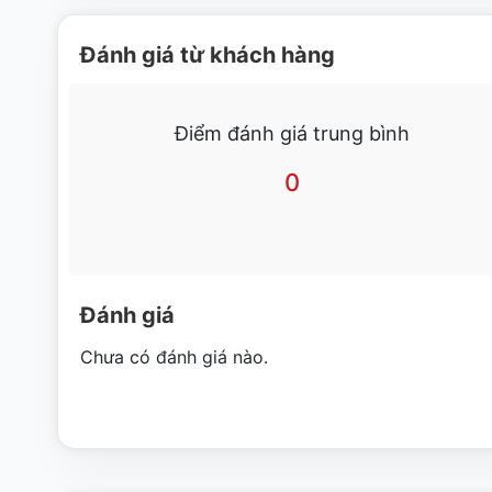
Niken, siêu bền bỉ trước môi trường mài mòn ở nhiệt độ cao.
Đánh giá từ khách hàng
[wpcc-iframe allowfullscreen=”” frameborder=”0
nocookie.com/embed/xfnX5XndcrM” style=”position
width=”640″]
Điểm đánh giá trung bình
0
Đánh giá
Chưa có đánh giá nào.