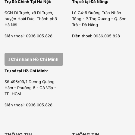
Trụ Sở Chính Tại Hà Nội:
Trụ sở tại Đà Nẵng:
ĐCN Di Trạch, xã Di Trạch,
Lô C4-6 Đường Trần Nhân
huyện Hoài Đức, Thành phố
Tông - P.Thọ Quang - Q. Sơn
Hà Nội
Trà - Đà Nẵng
Điện thoại: 0936.005.828
Điện thoại: 0936.005.828
Máy rửa bát công nghiệp Dolphin DW 4000
còn có công
nghệ E/S thu hồi nhiệt. Điện năng vận hành máy tiết kiệm
Chi nhánh Hồ Chí Minh
40% so với bình thường, tiết kiệm khoảng 20% tổng năng
lượng vận hành máy. Nước rửa, nước tráng và chất tẩy rửa
Trụ sở tại Hồ Chí Minh:
cũng được điều tiết một cách tiết kiệm nhất. Cửa của máy
Số 496/99/1 Dương Quảng
làm bằng vật liệu trong suốt nên dễ dàng quan sát.
Hàm - Phường 6 - Gò Vấp -
TP. HCM
Chất lượng đạt tiêu chuẩn
Điện thoại: 0936.005.828
Máy rửa bát dolphin của Vũ Gia phát được sản xuất bằng
inox nhập khẩu chất lượng cao, với hệ thống dây truyền
sản xuất hiện đại, thực hiện hệ thống quản lý chất lượng
THÔNG TIN
THÔNG TIN