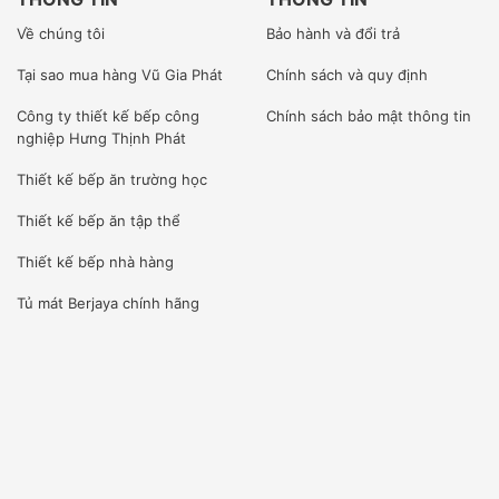
ISO 9001-2008.
Về chúng tôi
Bảo hành và đổi trả
Tại sao mua hàng Vũ Gia Phát
Chính sách và quy định
TẠI SAO CHỌN CHÚNG TÔI???
Công ty
thiết kế bếp công
Chính sách bảo mật thông tin
1. SẢN PHẨM NHẬP KHẨU TRỰC TIẾP CÓ XUẤT XỨ
nghiệp Hưng Thịnh Phát
CO, CQ RÕ RÀNG MINH BẠCH
Thiết kế bếp ăn trường học
Vũ Gia phát – ĐƠN VỊ NHẬP KHẨU hàng hóa chính ngạch,
Thiết kế bếp ăn tập thể
đầy đủ giấy tờ từ Hãng sản xuất. Do đó tất cả sản phẩm
Thiết kế bếp nhà hàng
chúng tôi nhập khẩu đều có chứng nhận CO, CQ
Tủ mát Berjaya
chính hãng
[wpcc-iframe allowfullscreen=”” frameborder=”0″
height=”360″ src=”https://www.youtube-
nocookie.com/embed/xBFDmyiQEsc”
style=”position: absolute;top: 0;left: 0;width: