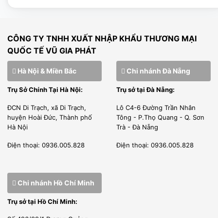
vực thiết bị làm sạch. Họ hiểu được những nhu cầu thực
tế trong việc vệ sinh chén đĩa là nhu cầu cần thiết nhất
CÔNG TY TNHH XUẤT NHẬP KHẨU THƯƠNG MẠI
của 1 căn bếp chuyên nghiệp
QUỐC TẾ VŨ GIA PHÁT
Tiết kiệm năng lượng, tiết kiệm chi phí hiệu quả
Hà Nội & Miền Bắc
Chi nhánh Đà Nẵng
Với 2 tốc độ, chế độ làm việc khác nhau, nhằm
Trụ Sở Chính Tại Hà Nội:
Trụ sở tại Đà Nẵng:
cung cấp giải pháp tốt nhất tại một máy, Máy rửa
ĐCN Di Trạch, xã Di Trạch,
Lô C4-6 Đường Trần Nhân
bát công nghiệp nhập khẩu nguyên chiếc Inoksan
huyện Hoài Đức, Thành phố
Tông - P.Thọ Quang - Q. Sơn
chế độ rửa có thể được tùy chỉnh và lập trình lại
Hà Nội
Trà - Đà Nẵng
theo thói quen sử dụng.
Điện thoại: 0936.005.828
Điện thoại: 0936.005.828
Máy rửa chén, bát công nghiệp nhập khẩu Inoksan là
giải pháp tiết kiệm thời gian, nước, năng lượng và lao
Chi nhánh Hồ Chí Minh
động, cũng như hiệu suất tối đa, dễ sử dụng, thiết kế
Trụ sở tại Hồ Chí Minh:
chức năng và cung cấp nhiều lợi ích khác cho kinh