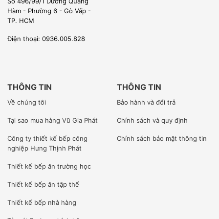
doanh
Số 496/99/1 Dương Quảng
Hàm - Phường 6 - Gò Vấp -
TP. HCM
Thiết kế sáng tạo
Máy rửa bát Inoksan được thiết kế để đảm bảo hiệu
Điện thoại: 0936.005.828
quả ở mức cao nhất, vòi phun nước Inoksan hiệu suất
cao, với hệ thống rửa đặc biệt và áp lực nước tăng lên
đảm bảo rằng bạn có thể bao phủ một khu vực lớn hơn
THÔNG TIN
THÔNG TIN
một cách chính xác hơn trong khi tiết kiệm nước, năng
Về chúng tôi
Bảo hành và đổi trả
lượng, thời gian. Nó cũng cung cấp một quá trình rửa
Tại sao mua hàng Vũ Gia Phát
Chính sách và quy định
sạch không có cặn bằng cách ngăn ngừa rò rỉ nước với
Công ty
thiết kế bếp công
Chính sách bảo mật thông tin
thiết kế hướng đến hiệu quả, góp phần tổng thể vào sự
nghiệp Hưng Thịnh Phát
bền vững của môi trường
Thiết kế bếp ăn trường học
Thể tích sử dụng lớn, vận hành đơn giản Máy rửa bát
Thiết kế bếp ăn tập thể
Inoksan dạng sập cửa, thích hợp với mọi nhà bếp kể cả
Thiết kế bếp nhà hàng
trong không gian nhỏ và có khả năng làm sạch cao lên