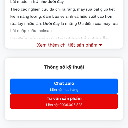
bát made in EU như dưới đây
Theo các nghiên cứu đã chỉ ra rằng, máy rửa bát giúp tiết
kiệm năng lượng, đảm bảo vệ sinh và hiệu suất cao hơn
rửa tay nhiều lần. Dưới đây là những Ưu điểm của máy rửa
bát nhập khẩu Inoksan
Ưu điểm của máy rửa bát nhập khẩu châu Âu
Xem thêm chi tiết sản phẩm
Inoksan
Điều khiển bằng điện kết hợp cơ
Thông số kỹ thuật
Tiết kiêm 33% nước tiêu thụ so với các thương hiệu
tương đương
Chat Zalo
Liên hệ mua hàng
Hiệu quả hoạt động cao hơn 65% về lượng nước tiêu
Tư vấn sản phẩm
thụ mỗi giây
Liên hệ: 0936.005.828
Nhiệt độ có thể điều chỉnh thành độ C và độ F
Thời gian rửa, tráng và nhiệt độ có thể thay đổi theo