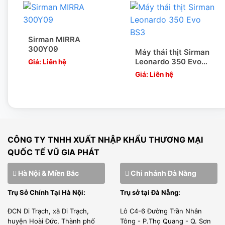
Sirman MIRRA
300Y09
Máy thái thịt Sirman
Leonardo 350 Evo
Giá: Liên hệ
BS3
Giá: Liên hệ
CÔNG TY TNHH XUẤT NHẬP KHẨU THƯƠNG MẠI
QUỐC TẾ VŨ GIA PHÁT
Hà Nội & Miền Bắc
Chi nhánh Đà Nẵng
Trụ Sở Chính Tại Hà Nội:
Trụ sở tại Đà Nẵng:
ĐCN Di Trạch, xã Di Trạch,
Lô C4-6 Đường Trần Nhân
huyện Hoài Đức, Thành phố
Tông - P.Thọ Quang - Q. Sơn