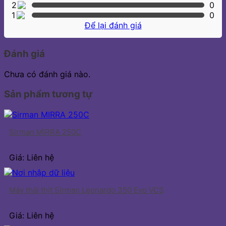
2
0
1
0
Để lại đánh giá
Đánh giá
Chưa có đánh giá nào.
Sản phẩm tương tự
Sirman MIRRA 250C
Giá: Liên hệ
Máy thái thịt Sirman Leonardo 350 Evo VCS
Giá: Liên hệ