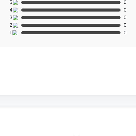
5
0
4
0
h để máy ở những nơi ẩm ướt.
3
0
 nguồn điện kết nối với máy.
2
0
1
0
ện khác như tủ mát, tủ đông, tủ bảo quản, điều này có thể dẫn
àm việc của máy.