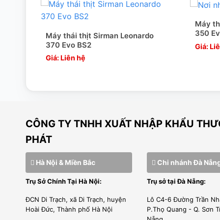
Máy th
350 E
rman
Máy thái thịt Sirman Leonardo
370 Evo BS2
Giá: Li
Giá: Liên hệ
CÔNG TY TNHH XUẤT NHẬP KHẨU THƯƠ
PHÁT
Hà Nội & Miền Bắc
Chi nhánh Đà Nẵn
Trụ Sở Chính Tại Hà Nội:
Trụ sở tại Đà Nẵng:
ĐCN Di Trạch, xã Di Trạch, huyện
Lô C4-6 Đường Trần Nh
Hoài Đức, Thành phố Hà Nội
P.Thọ Quang - Q. Sơn T
Nẵng