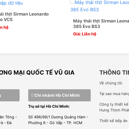
ái thịt Sirman Leonardo
vo VCS
Máy thái thịt Sirman Leon
385 Evo BS3
ên hệ
Giá: Liên hệ
NG MẠI QUỐC TẾ VŨ GIA
THÔNG TI
Về chúng tôi
Tại sao mua hàn
g
Chi nhánh Hồ Chí Minh
Công ty
thiết k
Trụ sở tại Hồ Chí Minh:
Hưng Thịnh Phá
ân Tông -
Số 496/99/1 Dương Quảng Hàm -
Thiết kế bếp ăn
rà - Đà
Phường 6 - Gò Vấp - TP. HCM