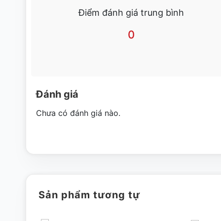
Điểm đánh giá trung bình
Để máy thái thịt ở những nơi khô ráo thoáng mát, trán
0
Khi sử dụng bạn nên kiểm tra phần lưỡi dao và kiểm tra
Không nên sử dụng máy chung ổ cắm với các thiết bị đi
tới dòng điện không ổn đỉnh ảnh hưởng tới năng suất l
Đánh giá
Chưa có đánh giá nào.
Sản phẩm tương tự