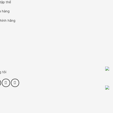
tập thể
à hàng
hính hãng
g tôi