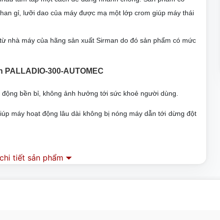
 han gỉ, lưỡi dao của máy được mạ một lớp crom giúp máy thái
ếp từ nhà máy của hãng sản xuất Sirman do đó sản phẩm có mức
irman PALLADIO-300-AUTOMEC
 động bền bỉ, không ảnh hưởng tới sức khoẻ người dùng.
úp máy hoạt động lâu dài không bị nóng máy dẫn tới dừng đột
các núm điều khiển riêng biệt.
hi tiết sản phẩm
hế độ bằng tay chỉ bằng một cánh tay kéo.
 sử dụng máy luôn ổn định.
PALLADIO-300-AUTOMEC