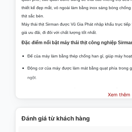
thiết kế đẹp mắt, vỏ ngoài làm bằng inox sáng bóng chống
thịt sắc bén.
Máy thái thịt Sirman được Vũ Gia Phát nhập khẩu trực ti
giá ưu đãi, đi đôi với chất lượng tốt nhất.
Đặc điểm nổi bật máy thái thịt công nghiệp S
Đế của máy làm bằng thép chống han gỉ, giúp máy hoạt
Động cơ của máy được làm mát bằng quạt phía trong gi
ngột.
Chuyển động giữa lưỡi cắt và yên ngựa được hỗ trợ bởi 
Xem thêm c
Máy có thể hoạt động dễ dàng từ chế độ tự động sang c
Các chân đế được bọc nhựa chống trơn trượt do đó khi
Đánh giá từ khách hàng
Lưu ý khi sử dụng máy thái thịt công nghiệp 