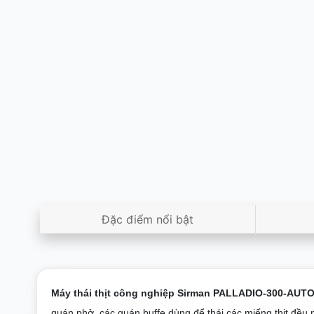
Đặc điểm nổi bật
Máy thái thịt công nghiệp Sirman PALLADIO-300-AU
quán phở, các quán buffe dùng để thái các miếng thịt đề