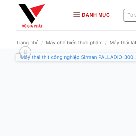
Bỏ
qua
Tìm
DANH MỤC
kiếm:
nội
dung
Trang chủ
/
Máy chế biến thực phẩm
/
Máy thái lát