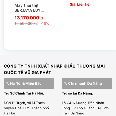
BS2
Giá: Liên hệ
Máy thái thịt
BERJAYA BJY
SM300 EN
13.170.000
₫
15.500.000
-15%
₫
CÔNG TY TNHH XUẤT NHẬP KHẨU THƯƠNG MẠI
QUỐC TẾ VŨ GIA PHÁT
Hà Nội & Miền Bắc
Chi nhánh Đà Nẵng
Trụ Sở Chính Tại Hà Nội:
Trụ sở tại Đà Nẵng:
ĐCN Di Trạch, xã Di Trạch,
Lô C4-6 Đường Trần Nhân
huyện Hoài Đức, Thành phố
Tông - P.Thọ Quang - Q. Sơn
Hà Nội
Trà - Đà Nẵng