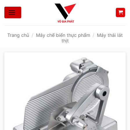
Bỏ
qua
nội
dung
Trang chủ
/
Máy chế biến thực phẩm
/
Máy thái lát
thịt