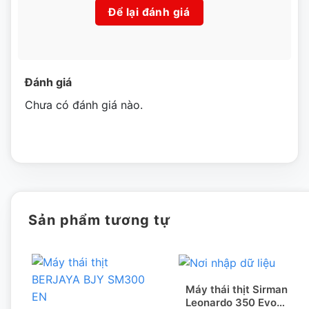
– Thiết kế nhỏ gọn, chắc chắn
Để lại đánh giá
– Thiết kế tản nhiệt thông minh, hoạt động liên tục không bị
nóng
– Lát thịt được thái mỏng, đều nhau. Bộ phận mài lưỡi dao
Đánh giá
đi kèm tiện dụng.
Chưa có đánh giá nào.
– Các bộ phận có thể tháo rời để vệ sinh dễ dàng
Sản phẩm tương tự
Máy thái thịt Sirman
Leonardo 350 Evo