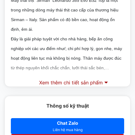
Máy thái thịt Sirman Leonardo 385 Evo BS2 Top là một
trong những dòng máy thái thịt cao cấp của thương hiệu
Sirman – Italy. Sản phẩm có độ bền cao, hoạt động ổn
định, êm ái.
Đây là giải pháp tuyệt vời cho nhà hàng, bếp ăn công
nghiệp với các ưu điểm như/; chi phí hợp lý, gọn nhẹ, máy
hoạt động liên tục mà không bị nóng. Thân máy được đúc
từ thép nguyên khối chắc chắn, lưỡi thái sắc bén,…
Đặc điểm nổi bạt của máy thái thịt Sirman
Xem thêm chi tiết sản phẩm
Leonardo 385 Evo BS2 Top
– Thiết kế nhỏ gọn, chắc chắn, không bị rung lắc trong quá
Thông số kỹ thuật
trình vận hành
Chat Zalo
– Bên ngoài máy được làm bằng chất liệu thép đặc biệt,
Liên hệ mua hàng
đảm bảo an toàn vệ sinh