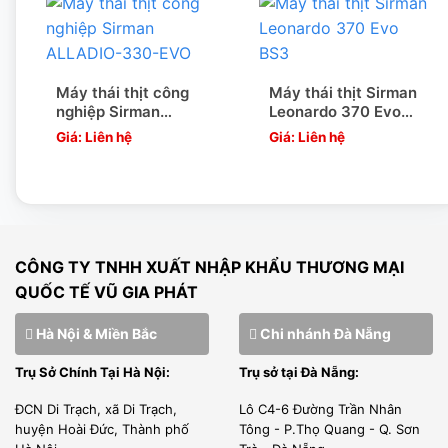
Máy thái thịt công
Máy thái thịt Sirman
nghiệp Sirman
Leonardo 370 Evo
ALLADIO-330-EVO
BS3
Giá: Liên hệ
Giá: Liên hệ
CÔNG TY TNHH XUẤT NHẬP KHẨU THƯƠNG MẠI
QUỐC TẾ VŨ GIA PHÁT
Hà Nội & Miền Bắc
Chi nhánh Đà Nẵng
Trụ Sở Chính Tại Hà Nội:
Trụ sở tại Đà Nẵng:
ĐCN Di Trạch, xã Di Trạch,
Lô C4-6 Đường Trần Nhân
huyện Hoài Đức, Thành phố
Tông - P.Thọ Quang - Q. Sơn