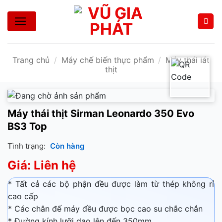
Bỏ
qua
nội
dung
Trang chủ
/
Máy chế biến thực phẩm
/
Máy thái lát
thịt
Máy thái thịt Sirman Leonardo 350 Evo
BS3 Top
Tình trạng:
Còn hàng
Giá: Liên hệ
* Tất cả các bộ phận đều được làm từ thép không rỉ
cao cấp
* Các chân đế máy đều được bọc cao su chắc chắn
* Đường kính lưỡi dao lên đến 350mm