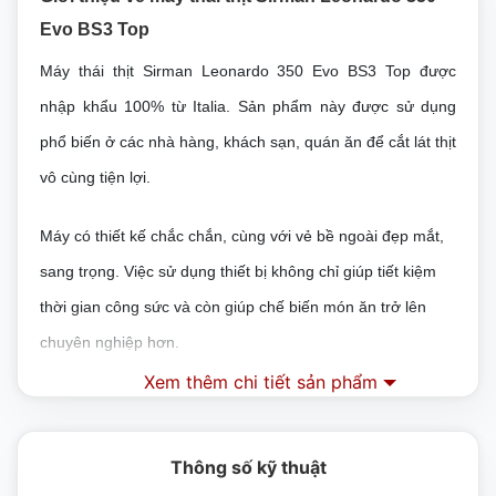
Evo BS3 Top
Máy thái thịt Sirman Leonardo 350 Evo BS3 Top
được
nhập khẩu 100% từ Italia. Sản phẩm này được sử dụng
phổ biến ở các nhà hàng, khách sạn, quán ăn để cắt lát thịt
vô cùng tiện lợi.
Máy có thiết kế chắc chắn, cùng với vẻ bề ngoài đẹp mắt,
sang trọng. Việc sử dụng thiết bị không chỉ giúp tiết kiệm
thời gian công sức và còn giúp chế biến món ăn trở lên
chuyên nghiệp hơn.
Đặc điểm của
máy thái thịt Sirman
Leonardo 350
Xem thêm chi tiết sản phẩm
Evo BS3 Top
– Các đường bo của máy được thiết kế bo tròn, không góc
Thông số kỹ thuật