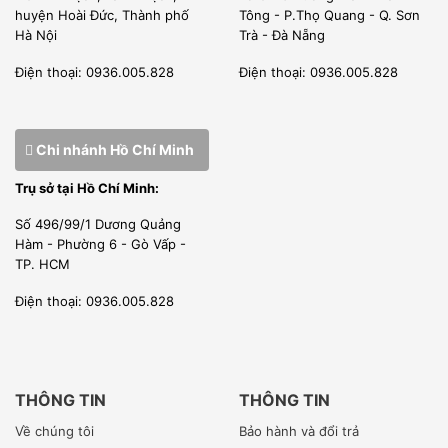
TẠI SAO CHỌN CHÚNG TÔI??
huyện Hoài Đức, Thành phố
Tông - P.Thọ Quang - Q. Sơn
Hà Nội
Trà - Đà Nẵng
1. SẢN PHẨM NHẬP KHẨU TRỰC TIẾP CÓ XUẤT XỨ
Điện thoại: 0936.005.828
Điện thoại: 0936.005.828
CO, CQ RÕ RÀNG MINH BẠCH
VŨ GIA PHÁT – ĐƠN VỊ NHẬP KHẨU hàng hóa chính hãng
Chi nhánh Hồ Chí Minh
có CO,CQ , đầy đủ giấy tờ từ Hãng sản xuất.
Trụ sở tại Hồ Chí Minh:
Các nhân viên kỹ thuật của chúng tôi được đào tạo tại nhà
Số 496/99/1 Dương Quảng
sản xuất chuyên nghiệp, chế độ bảo trì, bảo hành tốt sản
Hàm - Phường 6 - Gò Vấp -
phẩm của hãng.
TP. HCM
Điện thoại: 0936.005.828
[wpcc-iframe allowfullscreen=”” frameborder=”0″
height=”360″ src=”https://www.youtube-
nocookie.com/embed/xBFDmyiQEsc” style=”position:
THÔNG TIN
THÔNG TIN
absolute;top: 0;left: 0;width: 100%;height: 100%;”
Về chúng tôi
Bảo hành và đổi trả
width=”640″]