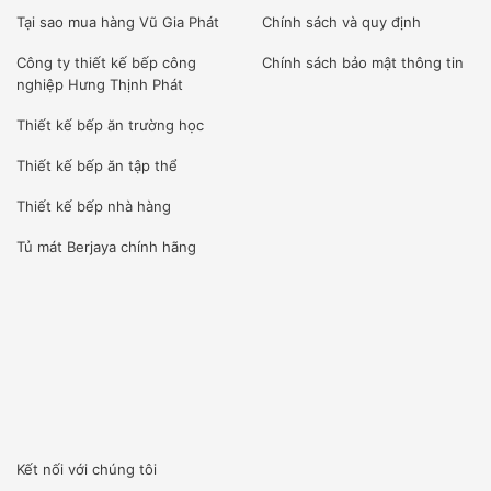
Tại sao mua hàng Vũ Gia Phát
Chính sách và quy định
Công ty
thiết kế bếp công
Chính sách bảo mật thông tin
nghiệp Hưng Thịnh Phát
2. LÀM VIỆC CHUYÊN NGHIỆP
Thiết kế bếp ăn trường học
Chúng tôi là đơn vị nhập khẩu trực tiếp giao hàng và lắp
Thiết kế bếp ăn tập thể
đặt thi công dự án. Đội ngũ nhân sự kỹ thuật viên của VŨ
Thiết kế bếp nhà hàng
GIA PHÁT được tuyển chọn chất lượng đầu vào rất cao.
Tủ mát Berjaya
chính hãng
[wpcc-iframe allowfullscreen=”” frameborder=”0″
height=”360″ src=”https://www.youtube-
nocookie.com/embed/uZtrAzb4QgQ” style=”position:
absolute;top: 0;left: 0;width: 100%;height: 100%;”
width=”640″]
Kết nối với chúng tôi