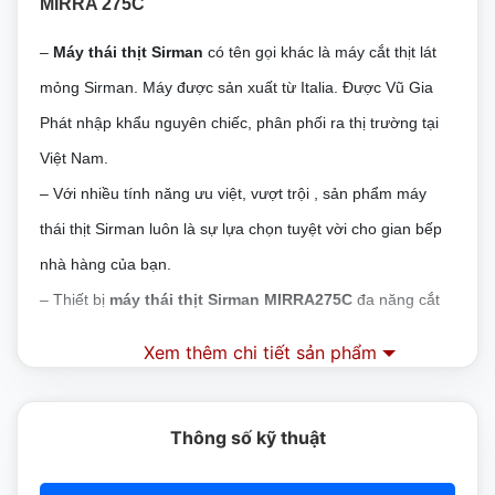
MIRRA 275C
–
Máy thái thịt Sirman
có tên gọi khác là máy cắt thịt lát
mỏng Sirman. Máy được sản xuất từ Italia. Được Vũ Gia
Phát nhập khẩu nguyên chiếc, phân phối ra thị trường tại
Việt Nam.
–
Với nhiều tính năng ưu việt, vượt trội , sản phẩm máy
thái thịt Sirman luôn là sự lựa chọn tuyệt vời cho gian bếp
nhà hàng của bạn.
–
Thiết bị
máy thái thịt Sirman MIRRA275C
đa năng cắt
được nhiều loại thực phẩm khác nhau.
Xem thêm chi tiết sản phẩm
–
Máy chuyên sử dụng để cắt các loại thực phẩm như :
Bánh mỹ, phô mai, rau quả, thịt tươi, thịt nấu , thịt đông
Thông số kỹ thuật
lạnh, thịt nguội… Không thích hợp để thái thịt có xương
hay thịt đông lạnh ở nhiệt độ âm.