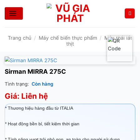
Bỏ
qua
nội
dung
Trang chủ
/
Máy chế biến thực phẩm
/
Máy thái lát
thịt
Sirman MIRRA 275C
Tình trạng:
Còn hàng
Giá: Liên hệ
* Thương hiệu hàng đầu từ ITALIA
* Hoạt động bền bỉ, tiết kiệm thời gian
* Tính năng vượt trội,nhỏ gọn, an toàn cho người sử dụng