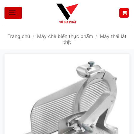
Bỏ
qua
nội
dung
Trang chủ
/
Máy chế biến thực phẩm
/
Máy thái lát
thịt