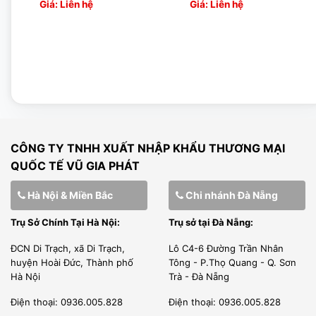
Giá: Liên hệ
Giá: Liên hệ
CÔNG TY TNHH XUẤT NHẬP KHẨU THƯƠNG MẠI
QUỐC TẾ VŨ GIA PHÁT
Hà Nội & Miền Bắc
Chi nhánh Đà Nẵng
Trụ Sở Chính Tại Hà Nội:
Trụ sở tại Đà Nẵng:
ĐCN Di Trạch, xã Di Trạch,
Lô C4-6 Đường Trần Nhân
huyện Hoài Đức, Thành phố
Tông - P.Thọ Quang - Q. Sơn
Hà Nội
Trà - Đà Nẵng
Điện thoại: 0936.005.828
Điện thoại: 0936.005.828