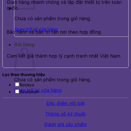
Giao hàng nhanh chóng và lắp đặt thiết bị trên toàn
quốc
Chưa có sản phẩm trong giỏ hàng.
Quay trở lại cửa hàng
Bảo hành và bảo trì tận nơi theo hợp đồng
Giỏ hàng
Cam kết giá thành hợp lý cạnh tranh nhất Việt Nam
Lọc theo thương hiệu
Chưa có sản phẩm trong giỏ hàng.
Berjaya
Quay trở lại cửa hàng
Scotsman
Đặc điểm nổi bật
Thông số kỹ thuật
Đánh giá sản phẩm