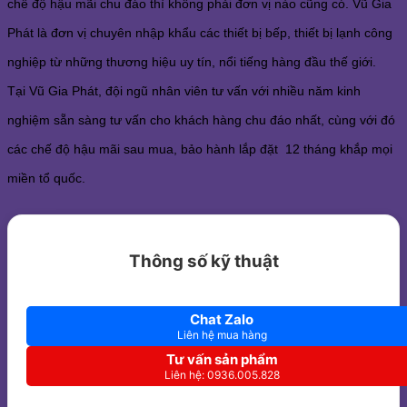
chế độ hậu mãi chu đáo thì không phải đơn vị nào cũng có. Vũ Gia
Phát là đơn vị chuyên nhập khẩu các thiết bị bếp, thiết bị lạnh công
nghiệp từ những thương hiệu uy tín, nổi tiếng hàng đầu thế giới.
Tại Vũ Gia Phát, đội ngũ nhân viên tư vấn với nhiều năm kinh
nghiệm sẵn sàng tư vấn cho khách hàng chu đáo nhất, cùng với đó
các chế độ hậu mãi sau mua, bảo hành lắp đặt 12 tháng khắp mọi
miền tổ quốc.
Thông số kỹ thuật
Chat Zalo
Liên hệ mua hàng
Tư vấn sản phẩm
Liên hệ: 0936.005.828