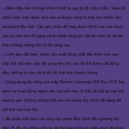
– Điểm đầu tiên nổi bật nhất ở thiết bị này là độ chắc chắn. Toàn bộ
phần thân máy được nhà sản xuất gia công từ hợp kim nhôm đúc
anodized đặc biệt. Các góc chân đế máy được bố trí các nút nhựa
cao su chịu lực tốt ngay cả khi phải nâng lực cắt lên mức tối đa để
thái những miếng thịt có độ cứng cao.
– Lưỡi dao sắc bén, được sản xuất bằng chất liệu thép inox cao
cấp. Độ sắc bén cao, độ cứng lớn cho các lát thịt được cắt đồng
đều, không bị vụn nát ở tốc độ thái thịt nhanh chóng.
– Công dụng đa năng của máy Sirman Leonardo 350 Evo VCS Top
dưới sự hoạt động mạnh mẽ của lưỡi dao có thể cắt bất kỳ loại thịt,
xương sụn. Không những thế còn cho phép tùy chỉnh dễ dàng để
cắt thái mọi loại thịt.
– Bộ phận lưỡi dao của máy cho phép đều chỉnh độ nghiêng lên
đến 25 độ cho phép cắt các lát thịt dày mỏng ở nhiều mức độ khác