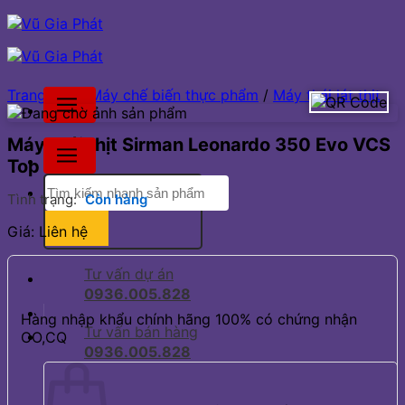
Bỏ
qua
nội
dung
Trang chủ
/
Máy chế biến thực phẩm
/
Máy thái lát thịt
Máy thái thịt Sirman Leonardo 350 Evo VCS
Top
Tìm
Tình trạng:
Còn hàng
kiếm:
Giá: Liên hệ
Tư vấn dự án
0936.005.828
Hàng nhập khẩu chính hãng 100% có chứng nhận
Tư vấn bán hàng
CO,CQ
0936.005.828