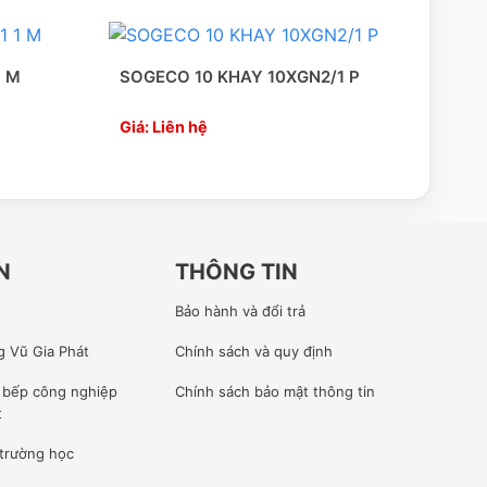
1 M
SOGECO 10 KHAY 10XGN2/1 P
Piro
Giá: Liên hệ
Giá:
N
THÔNG TIN
Bảo hành và đổi trả
g Vũ Gia Phát
Chính sách và quy định
ế bếp công nghiệp
Chính sách bảo mật thông tin
t
 trường học