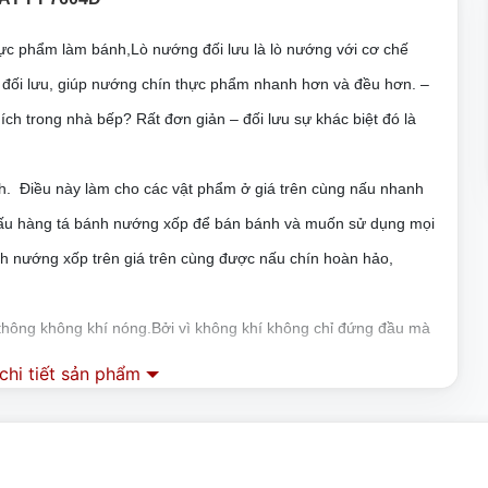
ực phẩm làm bánh,Lò nướng đối lưu là lò nướng với cơ chế
 đối lưu, giúp nướng chín thực phẩm nhanh hơn và đều hơn.
–
h trong nhà bếp? Rất đơn giản – đối lưu sự khác biệt đó là
nh. Điều này làm cho các vật phẩm ở giá trên cùng nấu nhanh
nấu hàng tá bánh nướng xốp để bán bánh và muốn sử dụng mọi
nh nướng xốp trên giá trên cùng được nấu chín hoàn hảo,
 thông không khí nóng.Bởi vì không khí không chỉ đứng đầu mà
hi tiết sản phẩm
N 4 KHAY
sự khác biệt lớn.Phần ngọn của bánh nướng của bạn sẽ không bị