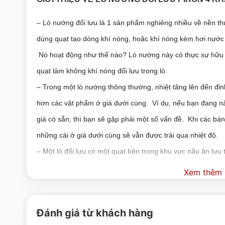
– Lò nướng đối lưu là 1 sản phẩm nghiêng nhiều về nền th
dùng quạt tạo dòng khí nóng, hoặc khí nóng kèm hơi nước
Nó hoạt động như thế nào? Lò nướng này có thực sự hữu íc
quạt làm không khí nóng đối lưu trong lò.
–
Trong một lò nướng thông thường, nhiệt tăng lên đến đỉ
hơn các vật phẩm ở giá dưới cùng. Ví dụ, nếu bạn đang 
giá có sẵn, thì bạn sẽ gặp phải một số vấn đề. Khi các bá
những cái ở giá dưới cùng sẽ vẫn được trải qua nhiệt độ.
–
Một lò đối lưu có một quạt bên trong khu vực nấu ăn lưu
nhiệt độ sẽ di chuyển đều mọi thứ sẽ chín đều hơn.
Xem thêm c
TÍNH NĂNG NỔI BẬT LÒ NƯỚNG ĐỐI LƯU PIRO
Đánh giá từ khách hàng
* Trong khi điều này nghe có vẻ đơn giản, nó tạo ra một 