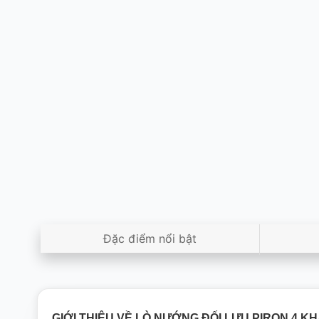
Đặc điểm nổi bật
GIỚI THIỆU VỀ LÒ NƯỚNG ĐỐI LƯU PIRON 4 K