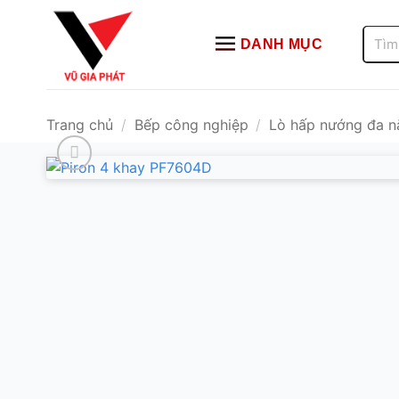
Bỏ
qua
Tìm
DANH MỤC
kiếm:
nội
dung
Trang chủ
/
Bếp công nghiệp
/
Lò hấp nướng đa n