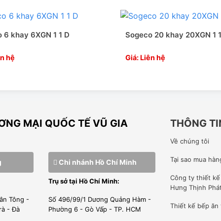
ng đối lưu bản cơ. Bản này đặc biệt phù hợp để nướng bánh,
ng thức nấu ăn của riêng họ, họ đòi hỏi nhiệt độ bánh được
 6 khay 6XGN 1 1 D
Sogeco 20 khay 20XGN 1 
 bếp. Vì vậy rất nhiều đầu bếp nổi tiếng thích dùng lò nướng
ên hệ
Giá: Liên hệ
4 KHAY PF7604D
.
ận hành thông qua sự hoạt đông của quạt
NG MẠI QUỐC TẾ VŨ GIA
THÔNG TI
à sức chịu đựng cao.
Về chúng tôi
hẩm là GN1/1.
Tại sao mua hàn
g
Chi nhánh Hồ Chí Minh
Công ty
thiết k
Trụ sở tại Hồ Chí Minh:
Hưng Thịnh Phá
ân Tông -
Số 496/99/1 Dương Quảng Hàm -
Thiết kế bếp ăn
rà - Đà
Phường 6 - Gò Vấp - TP. HCM