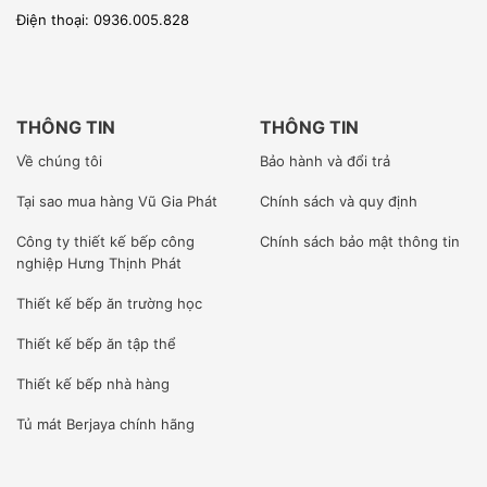
Điện thoại: 0936.005.828
TẠI SAO CHỌN CHÚNG TÔI???
SẢN PHẨM NHẬP KHẨU TRỰC TIẾP CÓ XUẤT XỨ CO,
CQ RÕ RÀNG MINH BẠCH
THÔNG TIN
THÔNG TIN
Vũ Gia phát – ĐƠN VỊ NHẬP KHẨU hàng hóa chính ngạch,
Về chúng tôi
Bảo hành và đổi trả
đầy đủ giấy tờ từ Hãng sản xuất. Do đó tất cả sản phẩm
Tại sao mua hàng Vũ Gia Phát
Chính sách và quy định
chúng tôi nhập khẩu đều có chứng nhận CO, CQ
Công ty
thiết kế bếp công
Chính sách bảo mật thông tin
nghiệp Hưng Thịnh Phát
[wpcc-iframe allowfullscreen=”” frameborder=”0″
Thiết kế bếp ăn trường học
height=”360″ src=”https://www.youtube-
Thiết kế bếp ăn tập thể
nocookie.com/embed/xBFDmyiQEsc” style=”position:
Thiết kế bếp nhà hàng
absolute;top: 0;left: 0;width: 100%;height: 100%;”
Tủ mát Berjaya
chính hãng
width=”640″]