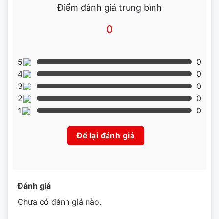
Điểm đánh giá trung bình
0
5
0
4
0
3
0
2
0
1
0
Để lại đánh giá
Đánh giá
Chưa có đánh giá nào.
Hấp nhiều món ăn ngon vẫn giữ được hương vị truyền