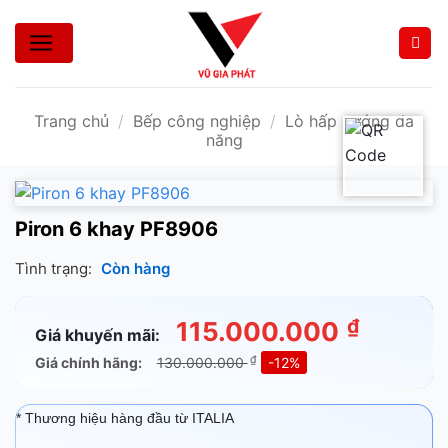
Bỏ
qua
nội
dung
Trang chủ
/
Bếp công nghiệp
/
Lò hấp nướng đa
năng
Piron 6 khay PF8906
Tình trạng:
Còn hàng
₫
115.000.000
Giá khuyến mãi:
₫
Giá chính hãng:
130.000.000
-12%
* Thương hiệu hàng đầu từ ITALIA