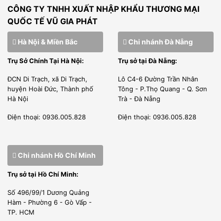
CÔNG TY TNHH XUẤT NHẬP KHẨU THƯƠNG MẠI
QUỐC TẾ VŨ GIA PHÁT
Hà Nội & Miền Bắc
Chi nhánh Đà Nẵng
Trụ Sở Chính Tại Hà Nội:
Trụ sở tại Đà Nẵng:
ĐCN Di Trạch, xã Di Trạch,
Lô C4-6 Đường Trần Nhân
huyện Hoài Đức, Thành phố
Tông - P.Thọ Quang - Q. Sơn
Công nghệ đột phá mới cho món nướng tuyệt vời hơn
Hà Nội
Trà - Đà Nẵng
ĐẶC ĐIỂM NỔI BẬT LÒ NƯỚNG ĐA NĂNG
Điện thoại: 0936.005.828
Điện thoại: 0936.005.828
PIRON 6 KHAY PF8906
Điều khiển bằng tay cho phép đầu bếp linh hoạt sử dụng
Chi nhánh Hồ Chí Minh
các chức năng một cách đơn giản dễ dàng, thuần thục
Trụ sở tại Hồ Chí Minh:
Buồng nấu làm bằng thép không gỉ AISI 304 cao cấp, sáng
Số 496/99/1 Dương Quảng
bóng có sức bền và sức chịu đựng cao.
Hàm - Phường 6 - Gò Vấp -
TP. HCM
Tốc độ quạt đạt tiêu chuẩn.