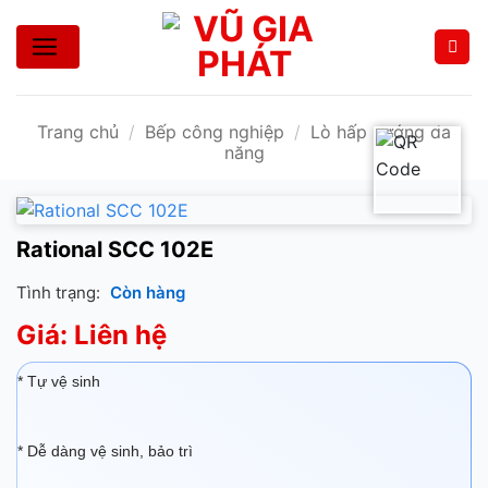
Bỏ
qua
nội
dung
Trang chủ
/
Bếp công nghiệp
/
Lò hấp nướng đa
năng
Rational SCC 102E
Tình trạng:
Còn hàng
Giá: Liên hệ
* Tự vệ sinh
* Dễ dàng vệ sinh, bảo trì