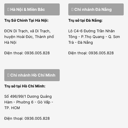
Hà Nội & Miền Bắc
Chi nhánh Đà Nẵng
Trụ Sở Chính Tại Hà Nội:
Trụ sở tại Đà Nẵng:
ĐCN Di Trạch, xã Di Trạch,
Lô C4-6 Đường Trần Nhân
huyện Hoài Đức, Thành phố
Tông - P.Thọ Quang - Q. Sơn
Chúng tôi là công ty phân phối được nhà sản xuất cấp
Hà Nội
Trà - Đà Nẵng
phép bán hàng tại thị trường Việt Nam.
Điện thoại: 0936.005.828
Điện thoại: 0936.005.828
Kỹ sư của chúng tôi được đào tạo tại nhà sản xuất, được
cấp phép đủ điều kiện lắp đặt, bảo trì, bảo hành sản phẩm
Chi nhánh Hồ Chí Minh
của hãng.
Trụ sở tại Hồ Chí Minh:
LÀM VIỆC CHUYÊN NGHIỆP
Số 496/99/1 Dương Quảng
Chúng tôi là đơn vị nhập khẩu trực tiếp giao hàng và lắp
Hàm - Phường 6 - Gò Vấp -
đặt thi công dự án.
TP. HCM
Đội ngũ nhân sự kỹ thuật viên của Vũ Gia Phát được tuyển
Điện thoại: 0936.005.828
chọn từ kỹ sư điện lạnh, tay nghề cao từ những trường đại