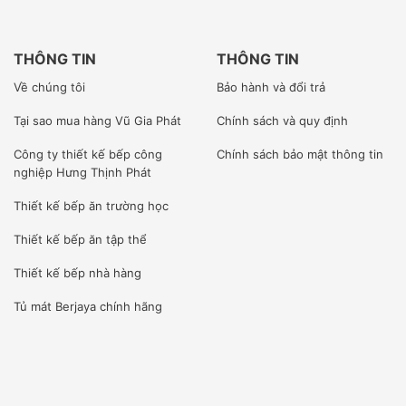
học, cao đẳng trên địa bàn Hà Nội.
THÔNG TIN
THÔNG TIN
[wpcc-iframe allowfullscreen=”” frameborder=”0″
Về chúng tôi
Bảo hành và đổi trả
height=”360″ src=”https://www.youtube-
Tại sao mua hàng Vũ Gia Phát
Chính sách và quy định
nocookie.com/embed/f7yKycks0pw” style=”position:
Công ty
thiết kế bếp công
Chính sách bảo mật thông tin
absolute;top: 0;left: 0;width: 100%;height: 100%;”
nghiệp Hưng Thịnh Phát
width=”640″]
Thiết kế bếp ăn trường học
Thiết kế bếp ăn tập thể
Thiết kế bếp nhà hàng
Tủ mát Berjaya
chính hãng