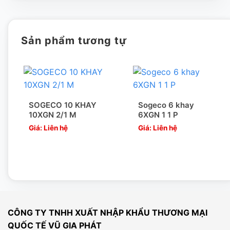
Vũ Gia phát – ĐƠN VỊ NHẬP KHẨU hàng hóa chính ngạch,
đầy đủ giấy tờ từ Hãng sản xuất. Do đó tất cả sản phẩm
Sản phẩm tương tự
chúng tôi nhập khẩu đều có chứng nhận CO, CQ
[wpcc-iframe allowfullscreen=”” frameborder=”0″
height=”360″ src=”https://www.youtube-
SOGECO 10 KHAY
Sogeco 6 khay
nocookie.com/embed/xBFDmyiQEsc” style=”position:
10XGN 2/1 M
6XGN 1 1 P
absolute;top: 0;left: 0;width: 100%;height: 100%;”
Giá: Liên hệ
Giá: Liên hệ
width=”640″]
CÔNG TY TNHH XUẤT NHẬP KHẨU THƯƠNG MẠI
QUỐC TẾ VŨ GIA PHÁT