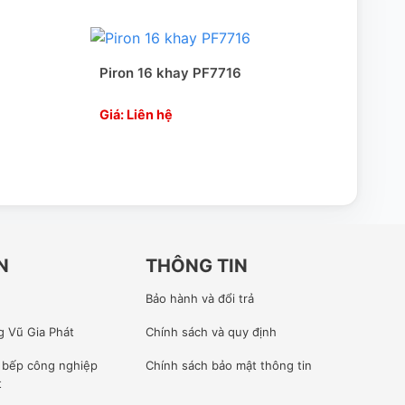
Piron 16 khay PF7716
Piro
Giá: Liên hệ
49.
55.
N
THÔNG TIN
Bảo hành và đổi trả
g Vũ Gia Phát
Chính sách và quy định
ế bếp công nghiệp
Chính sách bảo mật thông tin
t