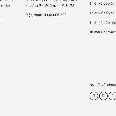
ân Tông -
Số 496/99/1 Dương Quảng Hàm -
chỉnh.
Thiết kế bếp ăn
rà - Đà
Phường 6 - Gò Vấp - TP. HCM
ớc khay 5XGN 2/3, sử dụng điện 220V/50Hz phù hợp cho tât cả
Thiết kế bếp ăn 
Điện thoại: 0936.005.828
ù hợp cho những căn bếp không gian nhỏ nhưng đòi hỏi sự đẳng
28
Thiết kế bếp nh
Tủ mát Berjaya
c
NƯỚNG ĐA NĂNG SOGECO 5
Kết nối với chún
″ height=”360″ src=”https://www.youtube-
 absolute;top: 0;left: 0;width: 100%;height: 100%;”