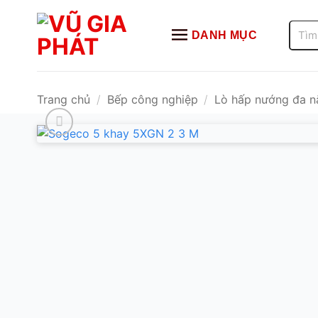
Bỏ
qua
Tìm
DANH MỤC
kiếm:
nội
dung
Trang chủ
/
Bếp công nghiệp
/
Lò hấp nướng đa n