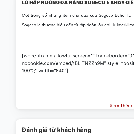
LÒ HẤP NƯỚNG ĐA NĂNG SOGECO 5 KHAY ĐIỀ
Một trong số những item chủ đạo của Sogeco Bchef là
l
Sogeco là thương hiệu đến từ tập đoàn lâu đơi IK Interklimat
[wpcc-iframe allowfullscreen=”” frameborder=”0
nocookie.com/embed/tBLlTNZZn9M” style=”position
100%;” width=”640″]
Xem thêm c
Đánh giá từ khách hàng