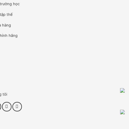
 trường học
tập thể
à hàng
hính hãng
g tôi