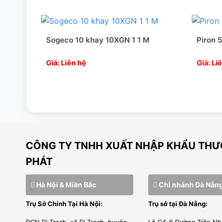
100%;” width=”640″]
Sogeco 10 khay 10XGN 1 1 M
Piron 
Giá: Liên hệ
Giá: Li
CÔNG TY TNHH XUẤT NHẬP KHẨU THƯƠ
PHÁT
Hà Nội & Miền Bắc
Chi nhánh Đà Nẵn
Trụ Sở Chính Tại Hà Nội:
Trụ sở tại Đà Nẵng:
Sự kết hợp giữa ARIA và AQUA để kiểm soát và điều chỉnh 