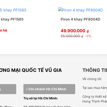
5 khay PF1565
Piron 4 khay PF8004D
ên hệ
49.900.000
₫
55.000.000
-9%
₫
NG MẠI QUỐC TẾ VŨ GIA
THÔNG TI
Về chúng tôi
Tại sao mua hàn
g
Chi nhánh Hồ Chí Minh
Công ty
thiết k
Trụ sở tại Hồ Chí Minh:
chính xác các điều kiện trong thời gian thực bên trong buồng
Hưng Thịnh Phá