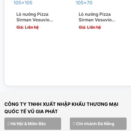
Lò nướng Pizza
Lò nướng Pizza
Sirman Vesuvio
Sirman Vesuvio
105×105
105×70
Giá: Liên hệ
Giá: Liên hệ
LƯU Ý KHI SỬ DỤNG LÒ NƯỚNG ROSTIE DÙNG
GAS BERJAYA
–
Để lò nướng nơi khô ráo thoáng mát, tránh những vị trí
ẩm thấp, địa hình không bằng phằng.
–
Kiểm tra kĩ hệ thống gas, van gas trước khi sử dụng.
–
Vệ sinh lò sạch sẽ trước và sau khi sử dụng. Tránh để
dầu mỡ bám vào lò gây mất vệ sinh và giảm tính thẩm mỹ,
tuổi thọ của lò nướng.
CÔNG TY TNHH XUẤT NHẬP KHẨU THƯƠNG MẠI
QUỐC TẾ VŨ GIA PHÁT
Hà Nội & Miền Bắc
Chi nhánh Đà Nẵng