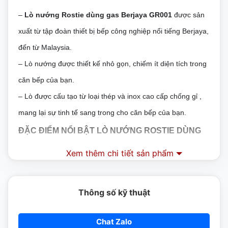
–
Lò nướng Rostie dùng gas Berjaya GR001
được sản
xuất từ tập đoàn thiết bị bếp công nghiệp nổi tiếng Berjaya,
đến từ Malaysia.
–
Lò nướng được thiết kế nhỏ gọn, chiếm ít diện tích trong
căn bếp của bạn.
–
Lò được cấu tạo từ loại thép và inox cao cấp chống gỉ ,
mang lại sự tinh tế sang trong cho căn bếp của bạn.
ĐẶC ĐIỂM NỔI BẬT LÒ NƯỚNG ROSTIE DÙNG
GAS BERJAYA
Xem thêm chi tiết sản phẩm
* Bộ trao đổi nhiệt kết hợp với quạt thông gió đảm bảo
đường truyền nhiệt tối ưu. Cho các sản phẩm chín đều,
Thông số kỹ thuật
nhìn ngon đẹp mắt hơn.
Chat Zalo
*
Lò nướng Rostie
dùng gas có những ưu điểm hơn so