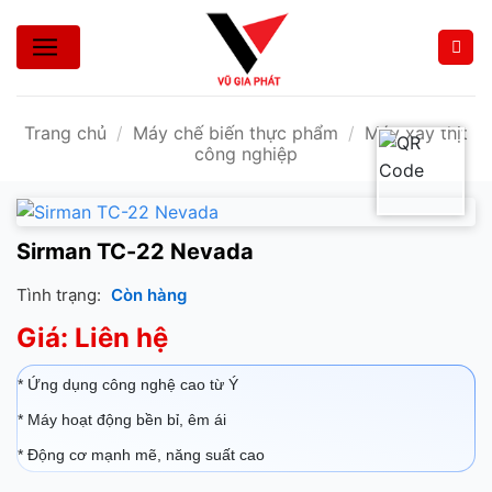
Bỏ
qua
nội
dung
Trang chủ
/
Máy chế biến thực phẩm
/
Máy xay thịt
công nghiệp
Sirman TC-22 Nevada
Tình trạng:
Còn hàng
Giá: Liên hệ
* Ứng dụng công nghệ cao từ Ý
* Máy hoạt động bền bỉ, êm ái
* Động cơ mạnh mẽ, năng suất cao