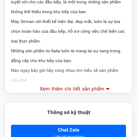
tuyệt vời cho các đầu bếp, là một trong những sản phẩm
không thể thiếu trong khu bếp của bạn.
Máy Sirman với thiết kế hiện đại, đẹp mắt, luôn là sự lựa
chọn hoàn hảo của đầu bếp, hỗ trợ công việc chế biến các
loại thực phẩm.
Những sản phẩm từ Italia luôn là mang lại sự sang trọng,
đẳng cấp cho khu bếp của bạn.
Nào ngay bây giờ hãy cùng nhau tìm hiểu về sản phẩm
này nhé
Xem thêm chi tiết sản phẩm
Cấu tạo của máy xay thịt công nghiệp
Sirman TC 22 Nevada
Thông số kỹ thuật
Máy xay thịt Sirman, model TC 22 Nevada được sản xuất
từ tập đoàn Sirman từ Italia. Là một trong những mẫu máy
Chat Zalo
Liên hệ mua hàng
xay thịt có công suất lớn, hoạt động hiệu quả, xay được