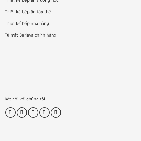
Thiết kế bếp ăn tập thể
Thiết kế bếp nhà hàng
Tủ mát Berjaya
chính hãng
– Cổ giới thiệu hình vuông cho hiệu suất chuyền hai tuyệt
vời.
– Phễu liên động có thể tháo rời (CE) có cổ đến khu vực
Kết nối với chúng tôi
mài.
– Bộ điều khiển bằng thép không gỉ IP 67 có đảo ngược
(CE).
Tùy chọn: