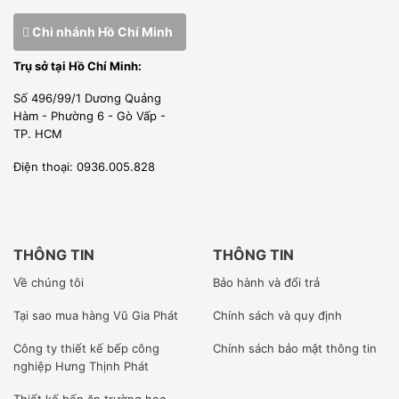
Chi nhánh Hồ Chí Minh
Trụ sở tại Hồ Chí Minh:
Số 496/99/1 Dương Quảng
Hàm - Phường 6 - Gò Vấp -
TP. HCM
– Hộp giảm tốc trong bể dầu với bánh răng mặt đất.
Điện thoại: 0936.005.828
– Hộp giảm tốc với hệ thống bảo vệ chất lỏng kép.
– Cố định miệng thực tế với đòn bẩy liên động (CE).
– Nhóm mài sản xuất cao hoàn toàn bằng thép không gỉ.
THÔNG TIN
THÔNG TIN
Về chúng tôi
Bảo hành và đổi trả
Tại sao mua hàng Vũ Gia Phát
Chính sách và quy định
Công ty
thiết kế bếp công
Chính sách bảo mật thông tin
nghiệp Hưng Thịnh Phát
Thiết kế bếp ăn trường học