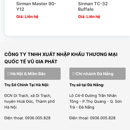
Sirman Master 90-
Sirman TC-32
Y12
Buffalo
Giá: Liên hệ
Giá: Liên hệ
Đặc điểm máy xay thịt công nghiệp
Sirman TC 22 Nevada
Máy xay thịt Sirman, model TC 22 Nevada:
CÔNG TY TNHH XUẤT NHẬP KHẨU THƯƠNG MẠI
– Thân máy hoàn toàn bằng thép không gỉ AISI 304.
QUỐC TẾ VŨ GIA PHÁT
– Động cơ IP 55 tự thông gió mạnh mẽ để sử dụng liên tục.
Hà Nội & Miền Bắc
Chi nhánh Đà Nẵng
Trụ Sở Chính Tại Hà Nội:
Trụ sở tại Đà Nẵng:
ĐCN Di Trạch, xã Di Trạch,
Lô C4-6 Đường Trần Nhân
huyện Hoài Đức, Thành phố
Tông - P.Thọ Quang - Q. Sơn
Hà Nội
Trà - Đà Nẵng
Điện thoại: 0936.005.828
Điện thoại: 0936.005.828