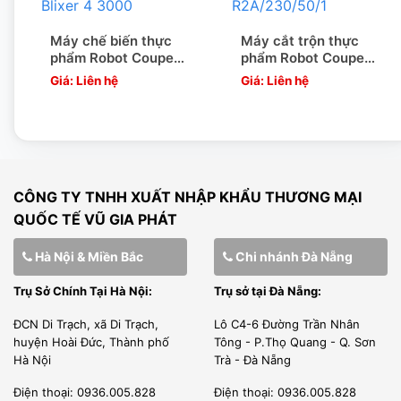
Máy chế biến thực
Máy cắt trộn thực
phẩm Robot Coupe
phẩm Robot Coupe
Blixer 4 3000
R2A/230/50/1
Giá: Liên hệ
Giá: Liên hệ
Hình ảnh bên cạnh máy thái rau củ quả SIRMAN TM TG
–
Máy chủ yếu chuyên dùng cắt các loại rau, củ quả như :
Cà rốt, hành , su hào, cam, táo…
CÔNG TY TNHH XUẤT NHẬP KHẨU THƯƠNG MẠI
–
Máy thái rau củ quả SIRMAN TM TG được thiết kế đảm
QUỐC TẾ VŨ GIA PHÁT
an toàn cho người sử dụng.
Hà Nội & Miền Bắc
Chi nhánh Đà Nẵng
–
Máy thái rau củ quả thiết kế bằng inox tốt nhất được xử
Trụ Sở Chính Tại Hà Nội:
Trụ sở tại Đà Nẵng:
lý bế mặt đặc biệt, phù hợp tiêu chuẩn an toàn thực phẩm
cao
ĐCN Di Trạch, xã Di Trạch,
Lô C4-6 Đường Trần Nhân
huyện Hoài Đức, Thành phố
Tông - P.Thọ Quang - Q. Sơn
Hà Nội
Trà - Đà Nẵng
CÁC TÍNH NĂNG NỔI BẬT CỦA CẮT THÁI RAU CỦ QUẢ
Điện thoại: 0936.005.828
Điện thoại: 0936.005.828