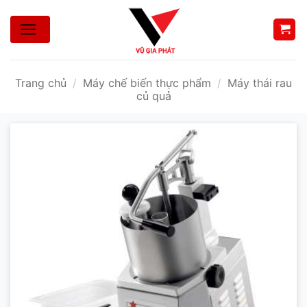
Bỏ
qua
nội
dung
Trang chủ
/
Máy chế biến thực phẩm
/
Máy thái rau
củ quả