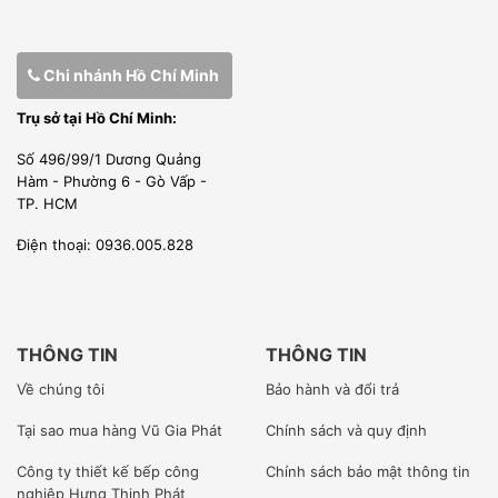
SIRMAN
* Máy không chịu quá nhiều ảnh hưởng của thời tiết, độ
Chi nhánh Hồ Chí Minh
bền bỉ cao với mọi điều kiện khắc nhiệt nhất . Tuổi thọ sản
Trụ sở tại Hồ Chí Minh:
phẩm lâu dài, bền bỉ với thời gian.
Số 496/99/1 Dương Quảng
* Thiết bị có ưu điểm hiệu suất cao, tiêu thụ năng lượng
Hàm - Phường 6 - Gò Vấp -
thấp, hoạt động rất ăn toàn, dễ dàng sử dụng cho tất cả
TP. HCM
mọi người.
Điện thoại: 0936.005.828
THÔNG TIN
THÔNG TIN
Về chúng tôi
Bảo hành và đổi trả
Tại sao mua hàng Vũ Gia Phát
Chính sách và quy định
Công ty
thiết kế bếp công
Chính sách bảo mật thông tin
nghiệp Hưng Thịnh Phát