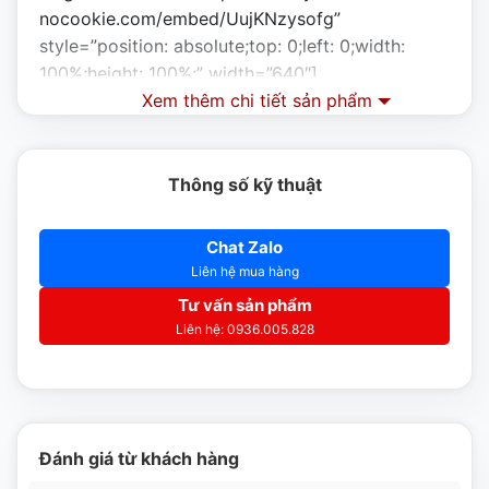
nocookie.com/embed/UujKNzysofg”
style=”position: absolute;top: 0;left: 0;width:
100%;height: 100%;” width=”640″]
Xem thêm chi tiết sản phẩm
Thông số kỹ thuật
Được làm từ chất liệu inox nhập khẩu, tủ nửa đông nửa
Chat Zalo
mát luôn có một vẻ sáng bóng và không hoen gỉ qua thời
Liên hệ mua hàng
gian, luôn bền đẹp như mới, rất dễ lau chùi và vệ sinh, giúp
Tư vấn sản phẩm
Liên hệ: 0936.005.828
tiết kiệm thời gian và công sức của bạn.
Tủ nửa đông nửa mát 3 cánh kính sẽ giúp bạn thực hiện
công việc bảo quản thức ăn , thực phẩm một cách nhanh
chóng mà tiết kiệm năng lượng với nhiều chế độ điều
Đánh giá từ khách hàng
chỉnh.