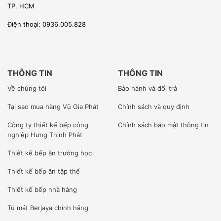
TP. HCM
chúng tôi nhập khẩu đều có chứng nhận CO, CQ
Điện thoại: 0936.005.828
[wpcc-iframe allowfullscreen=”” frameborder=”0″
height=”360″ src=”https://www.youtube-
THÔNG TIN
THÔNG TIN
nocookie.com/embed/xBFDmyiQEsc”
Về chúng tôi
Bảo hành và đổi trả
style=”position: absolute;top: 0;left: 0;width:
100%;height: 100%;” width=”640″]
Tại sao mua hàng Vũ Gia Phát
Chính sách và quy định
Công ty
thiết kế bếp công
Chính sách bảo mật thông tin
nghiệp Hưng Thịnh Phát
Thiết kế bếp ăn trường học
Thiết kế bếp ăn tập thể
Bởi vì chúng tôi là nhà nhập khẩu trực tiếp, sản phẩm có
xuất xứ CO, CQ rõ ràng, Chúng tôi ưu tiên phân phối sản
Thiết kế bếp nhà hàng
phẩm trực tiếp tới tay người tiêu dùng cuối cùng để giảm
Tủ mát Berjaya
chính hãng