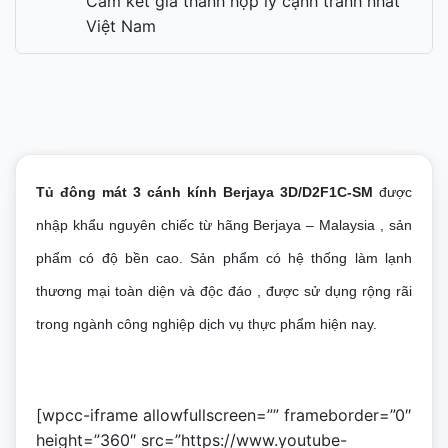
Cam kết giá thành hợp lý cạnh tranh nhất
Việt Nam
Tủ đông mát 3 cánh kính Berjaya 3D/D2F1C-SM
được
nhập khẩu nguyên chiếc từ hãng Berjaya – Malaysia , sản
phẩm có độ bền cao. Sản phẩm có hệ thống làm lạnh
thương mại toàn diện và độc đáo , được sử dụng rộng rãi
trong ngành công nghiệp dịch vụ thực phẩm hiện nay.
[wpcc-iframe allowfullscreen=”” frameborder=”0″
height=”360″ src=”https://www.youtube-