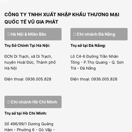
phần mặt trên bằng inox chắc chắn và chịu lực tốt có thể sử
dụng để làm kệ đặt thêm lò vi sóng để tiết kiệm tối đa diện
CÔNG TY TNHH XUẤT NHẬP KHẨU THƯƠNG MẠI
QUỐC TẾ VŨ GIA PHÁT
tích.
Chất lượng đạt tiêu chuẩn
Hà Nội & Miền Bắc
Chi nhánh Đà Nẵng
Trụ Sở Chính Tại Hà Nội:
Trụ sở tại Đà Nẵng:
Tủ nửa đông nửa mát 3D/D2F1C-SM
cánh của Vũ Gia
phát được sản xuất bằng inox nhập khẩu chất lượng
ĐCN Di Trạch, xã Di Trạch,
Lô C4-6 Đường Trần Nhân
huyện Hoài Đức, Thành phố
Tông - P.Thọ Quang - Q. Sơn
cao,
được cấp chứng chỉ IEC 60335-2-89:2002 về độ an
Hà Nội
Trà - Đà Nẵng
toàn dành cho các sản phẩm làm lạnh thương mại. Thiết bị
Điện thoại: 0936.005.828
Điện thoại: 0936.005.828
còn đạt chứng nhận ISO 9001:2000 về chất lượng sản
phẩm.
ĐỊA CHỈ CHỌN MUA TỦ ĐÔNG MÁT UY TÍN CHẤT
Chi nhánh Hồ Chí Minh
LƯỢNG
Trụ sở tại Hồ Chí Minh:
Vũ Gia phát – ĐƠN VỊ NHẬP KHẨU hàng hóa chính ngạch,
Số 496/99/1 Dương Quảng
đầy đủ giấy tờ từ Hãng sản xuất. Do đó tất cả sản phẩm
Hàm - Phường 6 - Gò Vấp -