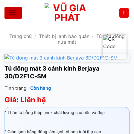
Bỏ
qua
nội
dung
Trang chủ
/
Thiết bị lạnh bảo quản
/
Tủ nửa đông
nửa mát
Tủ đông mát 3 cánh kính Berjaya
3D/D2F1C-SM
Tình trạng:
Còn hàng
Giá: Liên hệ
* Thân tủ bằng thép, inox chất lượng cao bền và đẹp.
* Giàn lạnh bằng đồng làm lạnh nhanh tuổi thọ cao.