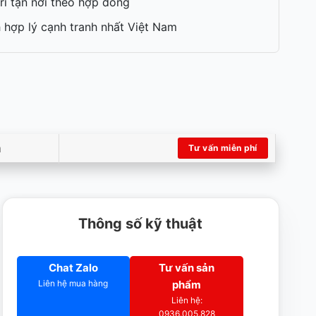
rì tận nơi theo hợp đồng
 hợp lý cạnh tranh nhất Việt Nam
m
Tư vấn miễn phí
Thông số kỹ thuật
Chat Zalo
Tư vấn sản
Liên hệ mua hàng
phẩm
Liên hệ:
0936.005.828