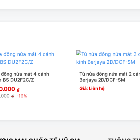
 đông nửa mát 4 cánh
Tủ nửa đông nửa mát 2 cá
a BS DU2F2C/Z
Berjaya 2D/DCF-SM
60.000
Giá: Liên hệ
₫
0.000
-16%
₫