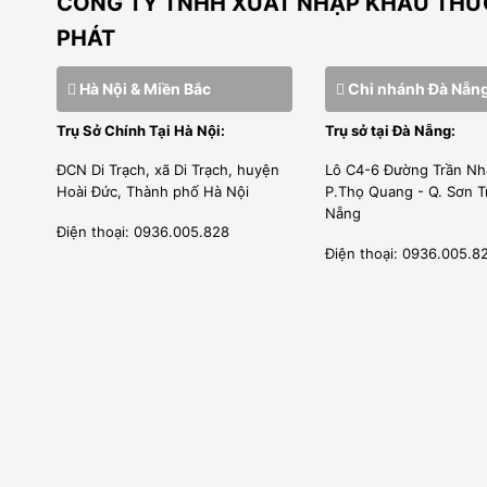
CÔNG TY TNHH XUẤT NHẬP KHẨU THƯƠ
PHÁT
Hà Nội & Miền Bắc
Chi nhánh Đà Nẵn
Trụ Sở Chính Tại Hà Nội:
Trụ sở tại Đà Nẵng:
ĐCN Di Trạch, xã Di Trạch, huyện
Lô C4-6 Đường Trần Nh
Hoài Đức, Thành phố Hà Nội
P.Thọ Quang - Q. Sơn T
Nẵng
Điện thoại: 0936.005.828
Điện thoại: 0936.005.8