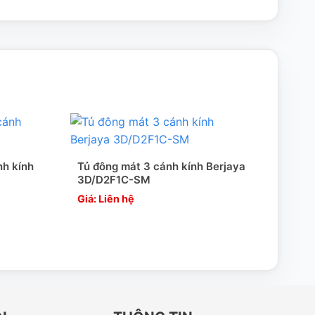
nh kính
Tủ đông mát 3 cánh kính Berjaya
Tủ n
3D/D2F1C-SM
Eve
Giá: Liên hệ
Giá: