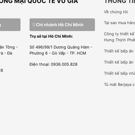
NG MẠI QUỐC TẾ VŨ GIA
THÔNG TI
Về chúng tôi
Tại sao mua hàn
g
Chi nhánh Hồ Chí Minh
Công ty
thiết k
Trụ sở tại Hồ Chí Minh:
Hưng Thịnh Phá
ân Tông -
Số 496/99/1 Dương Quảng Hàm -
Thiết kế bếp ăn
rà - Đà
Phường 6 - Gò Vấp - TP. HCM
Thiết kế bếp ăn 
Điện thoại: 0936.005.828
28
Thiết kế bếp nh
Tủ mát Berjaya
c