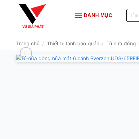
Bỏ
qua
Tìm
DANH MỤC
kiếm:
nội
dung
Trang chủ
/
Thiết bị lạnh bảo quản
/
Tủ nửa đông 