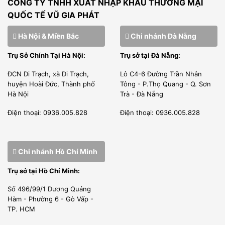
CÔNG TY TNHH XUẤT NHẬP KHẨU THƯƠNG MẠI
QUỐC TẾ VŨ GIA PHÁT
Hà Nội & Miền Bắc
Chi nhánh Đà Nẵng
Chúng tôi có thư phân phối được nhà sản xuất cấp phép
Trụ Sở Chính Tại Hà Nội:
Trụ sở tại Đà Nẵng:
bán hàng tại thị trường Việt Nam.
ĐCN Di Trạch, xã Di Trạch,
Lô C4-6 Đường Trần Nhân
Kỹ sư của chúng tôi được đào tạo tại nhà sản xuất, được
huyện Hoài Đức, Thành phố
Tông - P.Thọ Quang - Q. Sơn
Hà Nội
Trà - Đà Nẵng
cấp phép đủ điều kiện lắp đặt, bảo trì, bảo hành sản phẩm
của hãng.
Điện thoại: 0936.005.828
Điện thoại: 0936.005.828
2. LÀM VIỆC CHUYÊN NGHIỆP
Chúng tôi là đơn vị nhập khẩu trực tiếp giao hàng và lắp
Chi nhánh Hồ Chí Minh
đặt thi công dự án.
Trụ sở tại Hồ Chí Minh:
Đội ngũ nhân sự kỹ thuật viên của Vũ Gia Phát được tuyển
Số 496/99/1 Dương Quảng
chọn từ kỹ sư điện lạnh, tay nghề cao từ những trường đại
Hàm - Phường 6 - Gò Vấp -
TP. HCM
học, cao đẳng, sau đó kỹ thuật viên được đào tạo chuyên