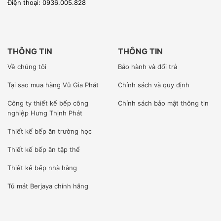
Điện thoại: 0936.005.828
sâu tại công ty cũng như tham gia những khóa huấn luyện
ngắn ngày tại nhà máy của nhà sản xuất.
THÔNG TIN
THÔNG TIN
[wpcc-iframe allowfullscreen=”” frameborder=”0″
Về chúng tôi
Bảo hành và đổi trả
height=”360″ src=”https://www.youtube-
Tại sao mua hàng Vũ Gia Phát
Chính sách và quy định
nocookie.com/embed/uZtrAzb4QgQ”
style=”position: absolute;top: 0;left: 0;width:
Công ty
thiết kế bếp công
Chính sách bảo mật thông tin
100%;height: 100%;” width=”640″]
nghiệp Hưng Thịnh Phát
Thiết kế bếp ăn trường học
Thiết kế bếp ăn tập thể
Thiết kế bếp nhà hàng
Chúng tôi trực tiếp lắp đặt sản phẩm cho khách hàng từ
Tủ mát Berjaya
chính hãng
những sản phẩm nhỏ nhất tới những công trình lớn sử
dụng hàng trăm thiết bị nhập khẩu và thiết bị inox chuyên