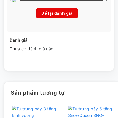
vuông SnowQueen SNQ-TD09Z
Để lại đánh giá
– Đặt tủ ở vị trí khô ráo, không ẩm thấp, nên đặt ở vị trí khô
ráo, thoáng mát
– Sử dụng nguồn điện phù hợp với tủ để tủ được hoạt
Đánh giá
động tốt nhất, nếu nguồn điện quá yếu có thể dùng ổn áp
Chưa có đánh giá nào.
để nguồn điện đi vào được đều và ổn định.
– Vệ sinh tủ thường xuyên, định kỳ để tăng hiệu quả trưng
bày cũng như đảm bảo an toàn vệ sinh thực phẩm.
Sản phẩm tương tự