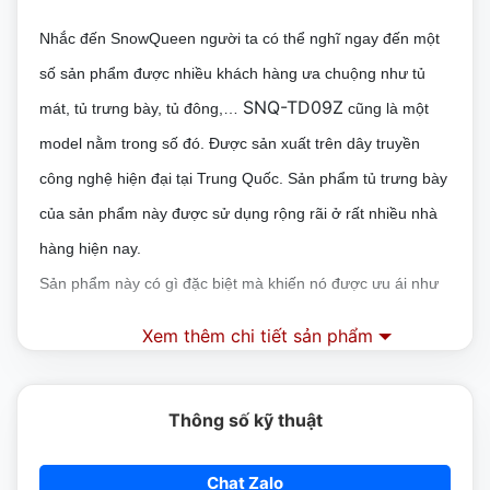
Nhắc đến SnowQueen người ta có thể nghĩ ngay đến một
số sản phẩm được nhiều khách hàng ưa chuộng như tủ
SNQ-TD09Z
mát, tủ trưng bày, tủ đông,…
cũng là một
model nằm trong số đó. Được sản xuất trên dây truyền
công nghệ hiện đại tại Trung Quốc. Sản phẩm tủ trưng bày
của sản phẩm này được sử dụng rộng rãi ở rất nhiều nhà
hàng hiện nay.
Sản phẩm này có gì đặc biệt mà khiến nó được ưu ái như
vậy?
Xem thêm chi tiết sản phẩm
Đặc điểm của tủ trưng bày mini để bàn kính
vuông SnowQueen SNQ-TD09Z
Thông số kỹ thuật
– Thiết kế với kiểu dáng vuông vắn bao bọc bởi lớp kính
Chat Zalo
cường lực cách nhiệt có khả năng chịu lực cao cấp. Có thể