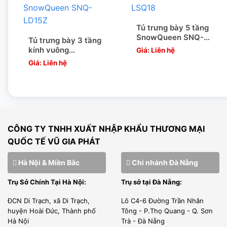
Tủ trưng bày 5 tầng
SnowQueen SNQ-
Tủ trưng bày 3 tầng
LSQ18
kính vuông
Giá: Liên hệ
SnowQueen SNQ-
Giá: Liên hệ
LD15Z
CÔNG TY TNHH XUẤT NHẬP KHẨU THƯƠNG MẠI
QUỐC TẾ VŨ GIA PHÁT
Hà Nội & Miền Bắc
Chi nhánh Đà Nẵng
Trụ Sở Chính Tại Hà Nội:
Trụ sở tại Đà Nẵng:
ĐCN Di Trạch, xã Di Trạch,
Lô C4-6 Đường Trần Nhân
huyện Hoài Đức, Thành phố
Tông - P.Thọ Quang - Q. Sơn
Hà Nội
Trà - Đà Nẵng