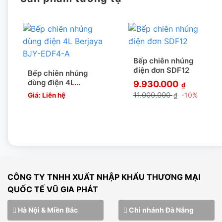
TẠI SAO CHỌN CHÚNG TÔI???
1. SẢN PHẨM NHẬP KHẨU TRỰC TIẾP CÓ XUẤT XỨ
CO, CQ RÕ RÀNG MINH BẠCH
Bếp chiên nhúng
Vũ Gia phát – ĐƠN VỊ NHẬP KHẨU hàng hóa chính ngạch,
điện đơn SDF12
Bếp chiên nhúng
dùng điện 4L
đầy đủ giấy tờ từ Hãng sản xuất. Do đó tất cả sản phẩm
9.930.000
₫
Berjaya BJY-EDF4-A
11.000.000
-10%
Giá: Liên hệ
₫
chúng tôi nhập khẩu đều có chứng nhận CO, CQ
[wpcc-iframe allowfullscreen=”” frameborder=”0″
height=”360″ src=”https://www.youtube-
nocookie.com/embed/xBFDmyiQEsc”
CÔNG TY TNHH XUẤT NHẬP KHẨU THƯƠNG MẠI
style=”position: absolute;top: 0;left: 0;width:
QUỐC TẾ VŨ GIA PHÁT
100%;height: 100%;” width=”640″]
Hà Nội & Miền Bắc
Chi nhánh Đà Nẵng