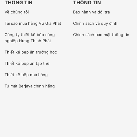
2. LÀM VIỆC CHUYÊN NGHIỆP
THÔNG TIN
THÔNG TIN
Về chúng tôi
Bảo hành và đổi trả
Chúng tôi là đơn vị nhập khẩu trực tiếp giao hàng và lắp
đặt thi công dự án.
Tại sao mua hàng Vũ Gia Phát
Chính sách và quy định
Đội ngũ nhân sự kỹ thuật viên của Vũ Gia Phát được tuyển
Công ty
thiết kế bếp công
Chính sách bảo mật thông tin
nghiệp Hưng Thịnh Phát
chọn từ kỹ sư điện lạnh, tay nghề cao từ những trường đại
Thiết kế bếp ăn trường học
học, cao đẳng, sau đó kỹ thuật viên được đào tạo chuyên
Thiết kế bếp ăn tập thể
sâu tại công ty cũng như tham gia những khóa huấn luyện
ngắn ngày tại nhà máy của nhà sản xuất.
Thiết kế bếp nhà hàng
Tủ mát Berjaya
chính hãng
[wpcc-iframe allowfullscreen=”” frameborder=”0″
height=”360″ src=”https://www.youtube-
nocookie.com/embed/f7yKycks0pw”
style=”position: absolute;top: 0;left: 0;width:
100%;height: 100%;” width=”640″]