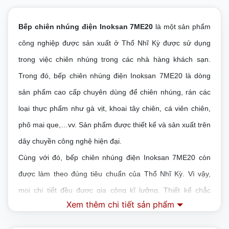
Bếp chiên nhúng điện Inoksan 7ME20
là một sản phẩm
công nghiệp được sản xuất ở Thổ Nhĩ Kỳ được sử dụng
trong việc chiên nhúng trong các nhà hàng khách sạn.
Trong đó, b
ếp chiên nhúng điện Inoksan 7ME20
là dòng
sản phẩm cao cấp chuyên dùng để chiên nhúng, rán các
loại thực phẩm như gà vịt, khoai tây chiên, cá viên chiên,
phô mai que,…vv. Sản phẩm được thiết kế và sản xuất trên
dây chuyền công nghệ hiện đại.
Cùng với đó, b
ếp chiên nhúng điện Inoksan 7ME20
còn
được làm theo đúng tiêu chuẩn của Thổ Nhĩ Kỳ. Vì vậy,
mọi chi tiết đều được gia công kĩ lưỡng. Thiết kế chắc
Xem thêm chi tiết sản phẩm
chắn, không hề bị méo mó, sứt mẻ như các dòng sản
phẩm làm nhái khác.