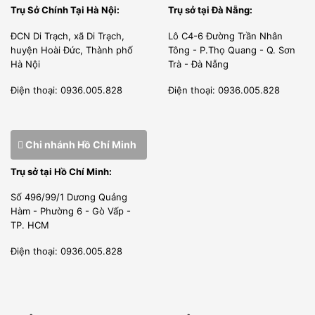
Trụ Sở Chính Tại Hà Nội:
Trụ sở tại Đà Nẵng:
ĐCN Di Trạch, xã Di Trạch,
Lô C4-6 Đường Trần Nhân
huyện Hoài Đức, Thành phố
Tông - P.Thọ Quang - Q. Sơn
Hà Nội
Trà - Đà Nẵng
Điện thoại: 0936.005.828
Điện thoại: 0936.005.828
Chi nhánh Hồ Chí Minh
Trụ sở tại Hồ Chí Minh:
Số 496/99/1 Dương Quảng
Chúng tôi có thư phân phối được nhà sản xuất cấp phép
Hàm - Phường 6 - Gò Vấp -
bán hàng tại thị trường Việt Nam.
TP. HCM
Kỹ sư của chúng tôi được đào tạo tại nhà sản xuất, được
Điện thoại: 0936.005.828
cấp phép đủ điều kiện lắp đặt, bảo trì, bảo hành sản phẩm
của hãng.