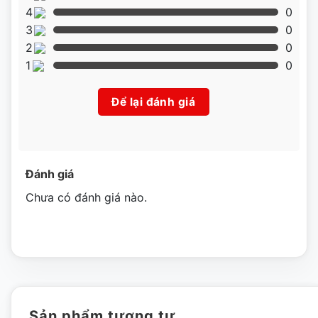
mức yêu cầu bằng đèn báo. Vì vậy, bếp có thể duy trì nhiệt
4
0
ổn định, liên tục.
3
0
2
0
Làm bằng chất lượng cao cấp
1
0
Toàn bộ thân bếp được làm bằng thép không gỉ , do
Để lại đánh giá
đó bếp rất dễ tẩy rửa và vệ sinh. Chảo dầu được làm bằng
Inox, giỏ lưới mạ crom sáng bóng giúp thực phẩm khi chiên
an toàn vệ sinh nhất. Hệ thống tản nhiệt phía sau giúp bếp
Đánh giá
luôn hoạt động ổn định, trong khoảng thời gian dài.
Chưa có đánh giá nào.
Chất lượng đạt tiêu chuẩn
Bếp chiên nhúng điện Inoksan
của Vũ Gia phát được sản
xuất bằng inox nhập khẩu chất lượng cao, với hệ thống
dây truyền sản xuất hiện đại, thực hiện hệ thống quản lý
chất lượng ISO 9001-2008.
Sản phẩm tương tự