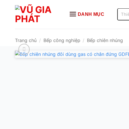
Bỏ
qua
Tìm
DANH MỤC
kiếm:
nội
dung
Trang chủ
/
Bếp công nghiệp
/
Bếp chiên nhúng