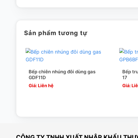
ĐẶC ĐIỂM NỔI BẬT BẾP CHIÊN NHÚNG ĐÔI DÙ
Thiết kế thông minh
Sản phẩm tương tự
Bếp chiên nhúng đôi dùng gas có chân đứng GDFE2BFS
giúp công việc nấu nướng , chế biến thức ăn tiện lợi hơn, 
Khay chiên sâu nên có thể chiên các món khác nhau với
Bếp chiên nhúng đôi dùng gas
Bếp tr
bên ngoài nên hoàn toàn an toàn cho người sử dụng.
GDF11D
17
Bếp nhỏ gọn nên có thể đặt trên hầu hết các quầy bán hàn
Giá: Liên hệ
Giá: Li
Sản phẩm có chế độ tự động ngắt điện khi nhiệt độ đạt m
định, liên tục.
Làm bằng chất lượng cao cấp
Toàn bộ thân bếp được làm bằng thép không gỉ , do đó bếp
CÔNG TY TNHH XUẤT NHẬP KHẨU THƯƠ