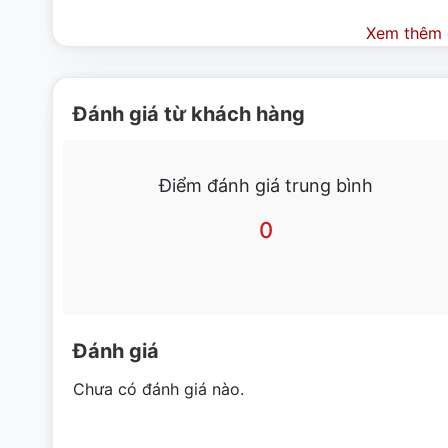
Xem thêm c
Đánh giá từ khách hàng
Điểm đánh giá trung bình
0
Đánh giá
Cùng với đó, bếp chiên nhúng đôi dùng gas có chân 
Chưa có đánh giá nào.
Malaysia. Vì vậy, mọi chi tiết đều được gia công kĩ lưỡng
sản phẩm làm nhái khác.