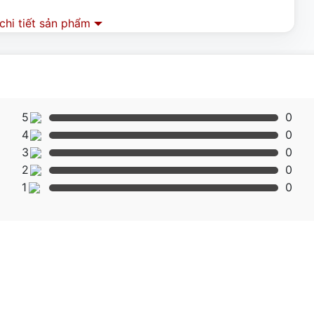
hi tiết sản phẩm
5
0
4
0
3
0
2
0
1
0
đứng GDFE2BFS-17 còn được làm theo đúng tiêu chuẩn của
. Thiết kế chắc chắn, không hề bị méo mó, sứt mẻ như các dòng