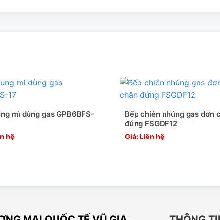
NG GAS GDFE2BFS-17
-17
được thiết kế thông minh, với nhiều chức năng khác nhau,
dễ dàng hơn.
 kích thước khác nhau.Khay chứa dầu được bảo vệ bởi lớp vỏ
ung mì dùng gas GPB6BFS-
Bếp chiên nhúng gas đơn 
đứng FSGDF12
g, khu bếp gia đình, công nghiệp.
ên hệ
Giá: Liên hệ
ức yêu cầu bằng đèn báo. Vì vậy, bếp có thể duy trì nhiệt ổn
 rất dễ tẩy rửa và vệ sinh. Chảo dầu được làm bằng Inox, giỏ
NG MẠI QUỐC TẾ VŨ GIA
THÔNG TI