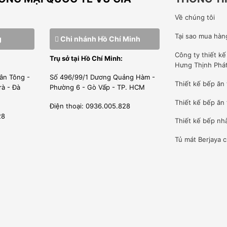
vệ sinh nhất. Hệ thống tản nhiệt phía sau giúp bếp luôn hoạt
Về chúng tôi
Tại sao mua hàn
g
Chi nhánh Hồ Chí Minh
Công ty
thiết k
Trụ sở tại Hồ Chí Minh:
 nhập khẩu chất lượng cao, với hệ thống dây truyền sản xuất
Hưng Thịnh Phá
ân Tông -
Số 496/99/1 Dương Quảng Hàm -
2008.
Thiết kế bếp ăn
rà - Đà
Phường 6 - Gò Vấp - TP. HCM
Thiết kế bếp ăn 
Điện thoại: 0936.005.828
28
Thiết kế bếp nh
, CQ RÕ RÀNG MINH BẠCH
Tủ mát Berjaya
c
, đầy đủ giấy tờ từ Hãng sản xuất. Do đó tất cả sản phẩm
er=”0″ height=”360″ src=”https://www.youtube-
ion: absolute;top: 0;left: 0;width: 100%;height: