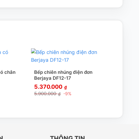
có chân
Bếp chiên nhúng điện đơn
Bếp 
Berjaya DF12-17
châ
5.370.000
Giá:
₫
5.900.000
-9%
₫
N
THÔNG TIN