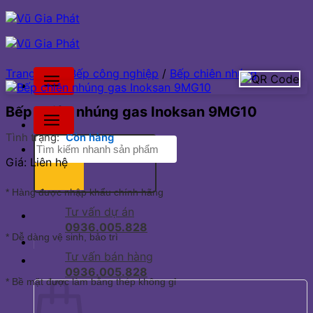
Bỏ
qua
nội
dung
Trang chủ
/
Bếp công nghiệp
/
Bếp chiên nhúng
Bếp chiên nhúng gas Inoksan 9MG10
Tình trạng:
Còn hàng
Tìm
kiếm:
Giá: Liên hệ
* Hàng được nhập khẩu chính hãng
Tư vấn dự án
0936.005.828
* Dễ dàng vệ sinh, bảo trì
Tư vấn bán hàng
0936.005.828
* Bề mặt được làm bằng thép không gỉ