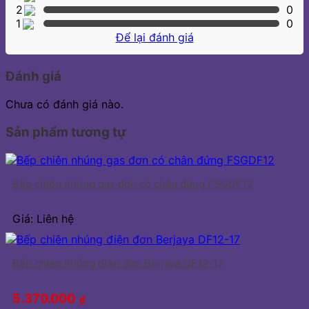
2
0
1
0
Để lại đánh giá
Đánh giá
Chưa có đánh giá nào.
Sản phẩm tương tự
Bếp chiên nhúng gas đơn có chân đứng FSGDF12
Giá: Liên hệ
Bếp chiên nhúng điện đơn Berjaya DF12-17
5.370.000
₫