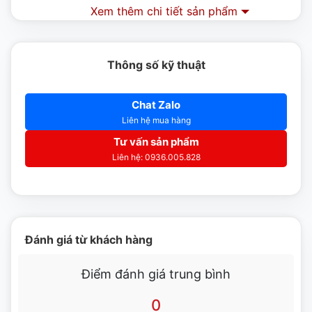
Đặc điểm của bếp chiên nhúng đôi dùng gas
Xem thêm chi tiết sản phẩm
Inoksan 9MG20
Bếp chiên nhúng được làm bằng chất liệu thép không
Thông số kỹ thuật
gỉ, vỏ ngoài có gam màu bạc, sáng bóng, dễ dàng lau
chùi tẩy rửa.
Chat Zalo
Kiểu dáng nhỏ gọn, đẹp mắt các tính năng dễ dàng vận
Liên hệ mua hàng
hành, thuận tiện và an toàn trong khi sử dụng
Tư vấn sản phẩm
Liên hệ: 0936.005.828
2 ngăn chiên nhúng được điều khiển độc lập với hai hệ
thống điều khiển riêng biệt với công suất lên đến
30000Btu.
Giỏ chiên có tay cầm cách nhiệt giúp hạn chế các nguy
Đánh giá từ khách hàng
cơ bỏng nhiệt trong quá trình sử dụng
Lồng chiên được làm từ chất liệu cao cấp không bị biến
Điểm đánh giá trung bình
dạng ở môi trường nhiệt độ cao
0
Phía dưới núm điều khiển nhiệt lượng được trang bị van