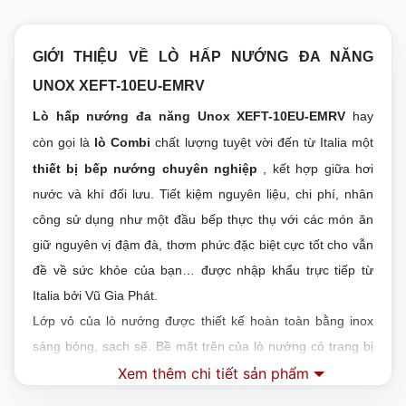
GIỚI THIỆU VỀ LÒ HẤP NƯỚNG ĐA NĂNG
UNOX
XEFT-10EU-EMRV
Lò hấp nướng đa năng Unox XEFT-10EU-EMRV
hay
còn gọi là
lò Combi
chất lượng tuyệt vời đến từ Italia một
thiết bị bếp nướng chuyên nghiệp
, kết hợp giữa hơi
nước và khí đối lưu. Tiết kiệm nguyên liệu, chi phí, nhân
công sử dụng như một đầu bếp thực thụ với các món ăn
giữ nguyên vị đậm đà, thơm phức đặc biệt cực tốt cho vẫn
đề về sức khỏe của bạn… được nhập khẩu trực tiếp từ
Italia bởi Vũ Gia Phát.
Lớp vỏ của lò nướng được thiết kế hoàn toàn bằng inox
sáng bóng, sạch sẽ. Bề mặt trên của lò nướng có trang bị
có trang bị lắp đậy có nhiều lỗ thoát khí nóng khi hoạt
Xem thêm chi tiết sản phẩm
động, giúp máy hoạt động lúc nào cũng có hiệu năng tốt