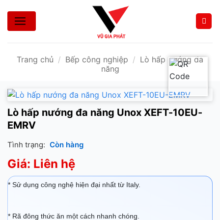
Bỏ
qua
nội
dung
Trang chủ
/
Bếp công nghiệp
/
Lò hấp nướng đa
năng
Lò hấp nướng đa năng Unox XEFT-10EU-
EMRV
Tình trạng:
Còn hàng
Giá: Liên hệ
* Sử dụng công nghệ hiện đại nhất từ Italy.
* Rã đông thức ăn một cách nhanh chóng.