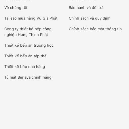
phép bán hàng tại thị trường Việt Nam.
Về chúng tôi
Bảo hành và đổi trả
Kỹ sư của chúng tôi được đào tạo tại nhà sản xuất, được
Tại sao mua hàng Vũ Gia Phát
Chính sách và quy định
cấp phép đủ điều kiện lắp đặt, bảo trì, bảo hành sản phẩm
Công ty
thiết kế bếp công
Chính sách bảo mật thông tin
của hãng.
nghiệp Hưng Thịnh Phát
LÀM VIỆC CHUYÊN NGHIỆP
Thiết kế bếp ăn trường học
Chúng tôi là đơn vị nhập khẩu trực tiếp giao hàng và lắp
Thiết kế bếp ăn tập thể
đặt thi công dự án.
Thiết kế bếp nhà hàng
Đội ngũ nhân sự kỹ thuật viên của Vũ Gia Phát được tuyển
Tủ mát Berjaya
chính hãng
chọn từ kỹ sư điện lạnh, tay nghề cao từ những trường đại
học, cao đẳng trên địa bàn Hà Nội.
[wpcc-iframe allowfullscreen=”” frameborder=”0″
height=”360″ src=”https://www.youtube-
nocookie.com/embed/f7yKycks0pw” style=”position: