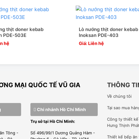
ng thịt doner kebab
Lò nướng thịt doner kebab
an PDE-503E
Inoksan PDE-403
ên hệ
Giá: Liên hệ
NG MẠI QUỐC TẾ VŨ GIA
THÔNG TI
Về chúng tôi
Tại sao mua hàn
g
Chi nhánh Hồ Chí Minh
Công ty
thiết k
Trụ sở tại Hồ Chí Minh:
Hưng Thịnh Phá
ân Tông -
Số 496/99/1 Dương Quảng Hàm -
Thiết kế bếp ăn
rà - Đà
Phường 6 - Gò Vấp - TP. HCM