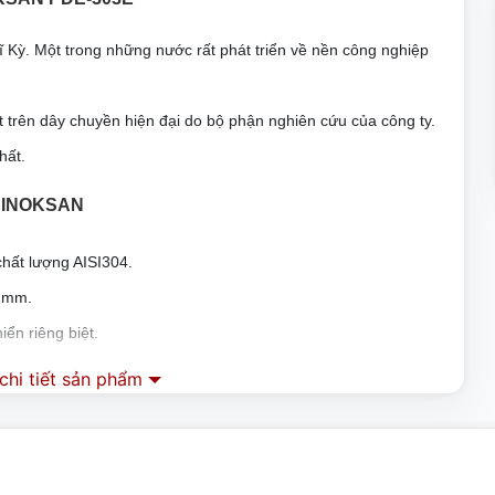
Kỳ. Một trong những nước rất phát triển về nền công nghiệp
 trên dây chuyền hiện đại do bộ phận nghiên cứu của công ty.
hất.
 INOKSAN
hất lượng AISI304.
2 mm.
ển riêng biệt.
 sưởi có thể được thay đổi từng cái một khi cần thiết.
hi tiết sản phẩm
 xuống đất trong lò nướng doner kebab.
ăn dầu chảy vào khay dầu.