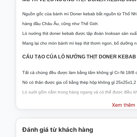
Nguồn gốc của bánh mì Doner kebab bắt nguồn từ Thổ Nhĩ 
hàng đầu Châu Âu, cũng như Thế Giới.
Lò nướng thịt doner kebab được tập đoàn Inoksan sản xuất
Mang lại cho món bánh mì kẹp thịt thơm ngon, bổ dưỡng n
CẤU TẠO CỦA LÒ NƯỚNG THỊT DONER KEBAB
Tất cả chúng đều được làm bằng tấm không gỉ Cr-Ni 18/8 c
Nó có thân được gia cố bằng thép hộp không gỉ 25x25x1,
Lò sưởi gốm nằm trong hàng ngang và có thể được điều khi
Tổng cộng có 3 hàng và mỗi hàng có 3 lò sưởi. Tất cả các lò
Xem thêm c
Có khay hứng mỡ chất lượng AISI 304 lớn để ngăn thịt rơi
Tất cả các khay đều có tấm lọc chất lượng AISI 304 để ng
Đánh giá từ khách hàng
Nó được bán kèm với 1 xiên, 1 xẻng và 2 kẹp tóc.