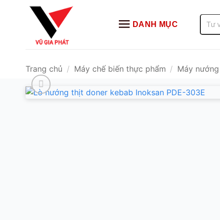
Bỏ
qua
Tìm
DANH MỤC
kiếm:
nội
dung
Trang chủ
/
Máy chế biến thực phẩm
/
Máy nướng 