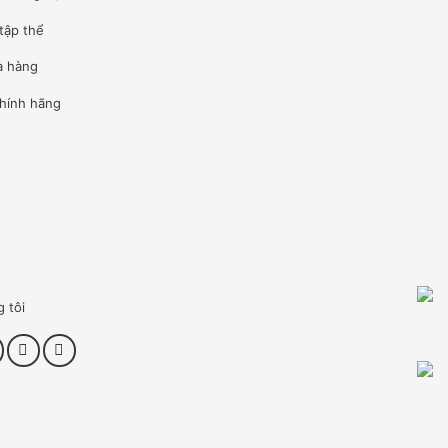
tập thể
à hàng
hính hãng
g tôi