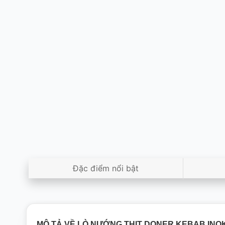
Đặc điểm nổi bật
MÔ TẢ VỀ LÒ NƯỚNG THỊT DONER KEBAB INO