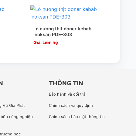
Lò nướng thịt doner kebab
Lò n
Inoksan PDE-303
Ino
Giá: Liên hệ
Giá:
N
THÔNG TIN
Bảo hành và đổi trả
g Vũ Gia Phát
Chính sách và quy định
ế bếp công nghiệp
Chính sách bảo mật thông tin
t
 trường học