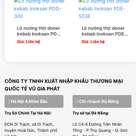
trước các lò sưởi.
Có thể nấu nướng hợp vệ sinh và an toàn với thủy tinh
Robax chịu được nhiệt độ cao, tránh bắn dầu vào mâm
Lò nướng thịt doner
Lò nướng thịt doner
kebab Inoksan PDG-
kebab Inoksan PDE-
nhiệt.
300
503E
Giá: Liên hệ
Giá: Liên hệ
TẠI SAO CHỌN CHÚNG TÔI
Nguồn gốc rõ ràng
Các loại máy cưa xương được Vũ Gia Phát nhập khẩu
CÔNG TY TNHH XUẤT NHẬP KHẨU THƯƠNG MẠI
nguyên chiếc từ các nước có nền kinh tế phát triển nhất
QUỐC TẾ VŨ GIA PHÁT
Thế Giới như : Italia, Pháp, Đức, Malaysia…Đầy đủ các loại
giấy tờ CO, CQ
Hà Nội & Miền Bắc
Chi nhánh Đà Nẵng
Tổng kho lớn
Trụ Sở Chính Tại Hà Nội:
Trụ sở tại Đà Nẵng:
Tổng kho công ty lớn khắp 3 miền : Bắc , Trung , Nam.
ĐCN Di Trạch, xã Di Trạch,
Lô C4-6 Đường Trần Nhân
huyện Hoài Đức, Thành phố
Tông - P.Thọ Quang - Q. Sơn
Diện tích lên tới 2000m2