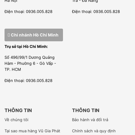
Hà Nội
Trà - Đà Nẵng
Hàng luôn có sẵn trong kho, khách hàng không phải chờ
Điện thoại: 0936.005.828
Điện thoại: 0936.005.828
lâu để đặt hàng về.
Nhân viên kĩ thuật chất lượng
Chi nhánh Hồ Chí Minh
Tất cả nhân viên kĩ thuật được đào tạo tại những trường
Trụ sở tại Hồ Chí Minh:
Đại học có tiếng khắp Việt Nam
Bất kể lỗi nào kĩ thuật cũng có thể, xử lý đáp ứng được nhu
Số 496/99/1 Dương Quảng
Hàm - Phường 6 - Gò Vấp -
cầu mong muốn của khách hàng .
TP. HCM
Nhân viên chăm sóc khách hàng giải đáp tất cả thắc mắc
Điện thoại: 0936.005.828
của quý khách hàng trong thời gian nhanh nhất.
Giá thành hợp lý
Sản phẩm được nhập khẩu nguyên chiếc không qua trung
THÔNG TIN
THÔNG TIN
gian nên giá sẽ rẻ nhất thị trường so với các đại lý khác.
Về chúng tôi
Bảo hành và đổi trả
Đặc biệt với khách hàng thương mại hoặc đại lý sẽ có giá
Tại sao mua hàng Vũ Gia Phát
Chính sách và quy định