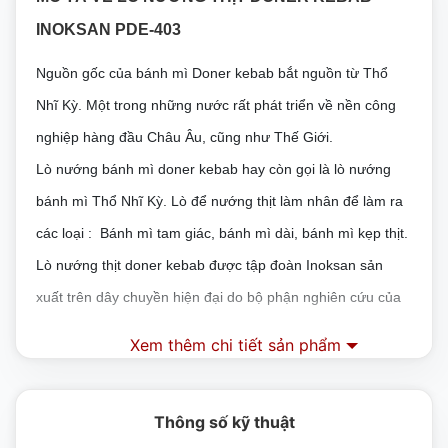
INOKSAN PDE-403
Nguồn gốc của bánh mì Doner kebab bắt nguồn từ Thổ
Nhĩ Kỳ. Một trong những nước rất phát triển về nền công
nghiệp hàng đầu Châu Âu, cũng như Thế Giới.
Lò nướng bánh mì doner kebab hay còn gọi là lò nướng
bánh mì Thổ Nhĩ Kỳ. Lò để nướng thịt làm nhân để làm ra
các loại : Bánh mì tam giác, bánh mì dài, bánh mì kẹp thịt.
Lò nướng thịt doner kebab được tập đoàn Inoksan sản
xuất trên dây chuyền hiện đại do bộ phận nghiên cứu của
công ty.
Xem thêm chi tiết sản phẩm
Mang lại cho món bánh mì kẹp thịt thơm ngon, bổ dưỡng
nhất.
Thông số kỹ thuật
CẤU TẠO CỦA LÒ NƯỚNG THỊT DONER KEBAB